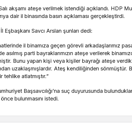
Salı akşamı ateşe verilmek istendiği açıklandı. HDP Muş
ırıya dair il binasında basın açıklaması gerçekleştirdi.
 Eşbaşkanı Savcı Arslan şunları dedi:
tlerinde il binamıza geçen görevli arkadaşlarımız pasa
nde asılmış parti bayraklarımızın ateşe verilerek binamı
miştir. Bunu yapan kişi veya kişiler bayrağı ateşe verd
ndan uzaklaşmışlardır. Ateş kendiliğinden sönmüştür. Böy
 tehlike atlatmıştır.”
Cumhuriyet Başsavcılığı’na suç duyurusunda bulunduklar
an önce bulunmasını istedi.