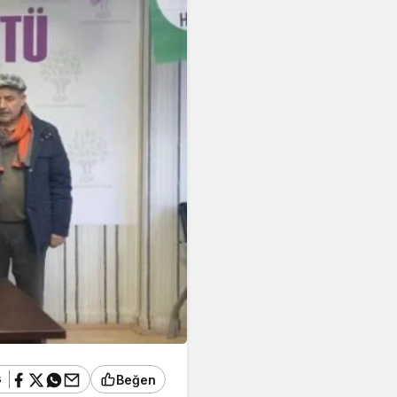
ş
Beğen