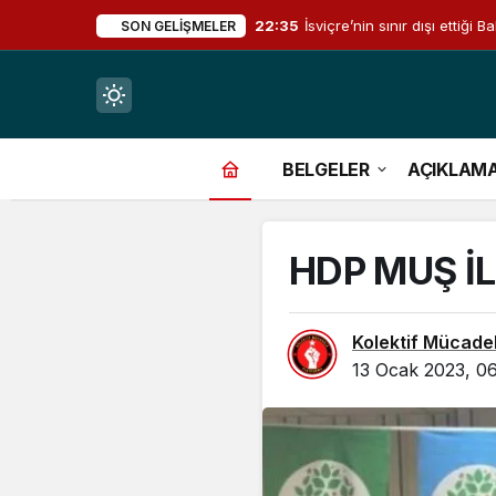
22:35
İsviçre’nin sınır dışı ettiğ
SON GELIŞMELER
Mod
değiştir
BELGELER
AÇIKLAM
HDP MUŞ İL
çin.
Kolektif Mücade
13 Ocak 2023, 06
n.
in.