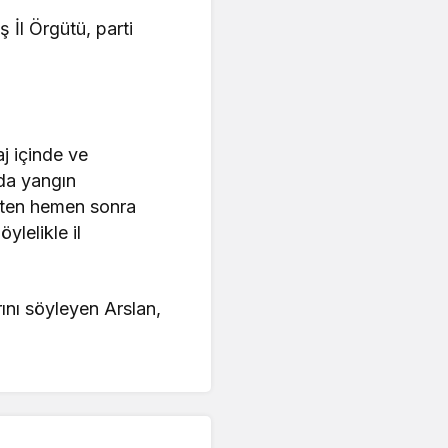
 İl Örgütü, parti
j içinde ve
zda yangın
ikten hemen sonra
lelikle il
ını söyleyen Arslan,