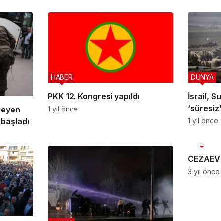
HABER
DÜNYA
PKK 12. Kongresi yapıldı
İsrail, S
‘süresiz
1 yıl önce
leyen
 başladı
1 yıl önce
HABER
CEZAEV
3 yıl önce