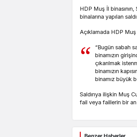
HDP Muş İl binasının, 
binalarına yapılan sald
Açıklamada HDP Muş İl
“Bugün sabah saa
binamızın girişi
çıkarılmak isten
binamızın kapısı
binamız büyük bir
Saldırıya ilişkin Muş 
fail veya faillerin bir 
Benzer Haberler