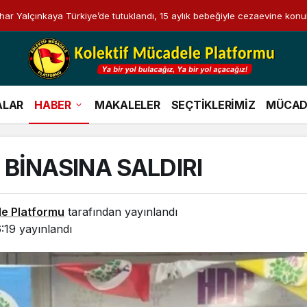
i Bahar Yalçınkaya Türkiye’de tutuklandı, 15 aylık bebeğiyle cezaevine konu
ALAR
HABER
MAKALELER
SEÇTİKLERİMİZ
MÜCAD
 BİNASINA SALDIRI
le Platformu
tarafından yayınlandı
:19
yayınlandı