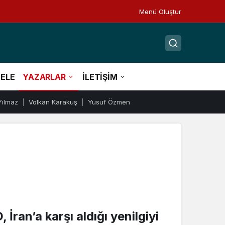
Menü Oluştur
ELE
YAZARLAR
İLETİŞİM
Yılmaz
Volkan Karakuş
Yusuf Özmen
İran’a karşı aldığı yenilgiyi