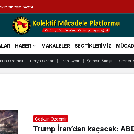
klifinin tam metni
Çoşkun
ALAR
HABER
MAKALELER
SEÇTİKLERİMİZ
MÜCAD
Özdemir
kun Özdemir
Derya Özcan
Eren Aydin
Şemdin Şimşir
Serhat 
Haberleri
Çoşkun Özdemir
Trump İran’dan kaçacak: ABD, 