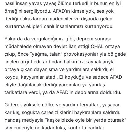
nasıl insan yavaş yavaş ölüme terkedilir bunun en iyi
örneğini sergiliyordu. AFAD’ın kimse yok, ses yok
dediği enkazlardan madenciler ve dışarıda gelen
kurtarma ekipleri canlı insanlarımızı kurtarıyordu.
Yukarda da vurguladığımız gibi, deprem sonrası
müdahalede olmayan devlet ilan ettiği OHAL ortaya
çıkıp, önce “yağma, talan” provokasyonlarıyla bölgede
linçleri örgütledi, ardından halkın öz kaynaklarıyla
ortaya çıkan dayanışma ve yardımlara saldırdı, el
koydu, kayyumlar atadı. El koyduğu ve sadece AFAD
eliyle dağıtılacak dediği yardımları ya yandaş
tarikatlara verdi, ya da AFAD’ın depolarına doldurdu.
Giderek yükselen öfke ve yardım feryatları, yaşanan
kar kış, soğukta çaresizliklerini haykıranlara saldırdı.
Yandaş medyayla “keşke bizde öyle bir yerde otursak”
söylemleriyle ne kadar lüks, konforlu çadırlar