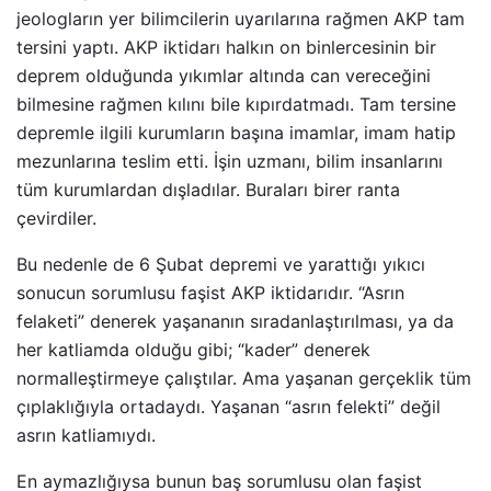
jeologların yer bilimcilerin uyarılarına rağmen AKP tam
tersini yaptı. AKP iktidarı halkın on binlercesinin bir
deprem olduğunda yıkımlar altında can vereceğini
bilmesine rağmen kılını bile kıpırdatmadı. Tam tersine
depremle ilgili kurumların başına imamlar, imam hatip
mezunlarına teslim etti. İşin uzmanı, bilim insanlarını
tüm kurumlardan dışladılar. Buraları birer ranta
çevirdiler.
Bu nedenle de 6 Şubat depremi ve yarattığı yıkıcı
sonucun sorumlusu faşist AKP iktidarıdır. “Asrın
felaketi” denerek yaşananın sıradanlaştırılması, ya da
her katliamda olduğu gibi; “kader” denerek
normalleştirmeye çalıştılar. Ama yaşanan gerçeklik tüm
çıplaklığıyla ortadaydı. Yaşanan “asrın felekti” değil
asrın katliamıydı.
En aymazlığıysa bunun baş sorumlusu olan faşist