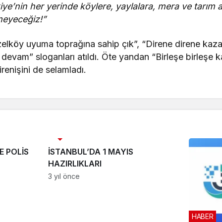
iye’nin her yerinde köylere, yaylalara, mera ve tarım 
eyeceğiz!”
lköy uyuma toprağına sahip çık”, “Direne direne kaz
evam” sloganları atıldı. Öte yandan “Birleşe birleşe 
irenişini de selamladı.
EMEK
E POLİS
İSTANBUL’DA 1 MAYIS
HAZIRLIKLARI
3 yıl önce
HABER