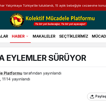
i Bahar Yalçınkaya Türkiye’de tutuklandı, 15 aylık bebeğiyle cezaevine konu
ALAR
HABER
MAKALELER
SEÇTİKLERİMİZ
MÜCAD
A EYLEMLER SÜRÜYOR
le Platformu
tarafından yayınlandı
 11:14
yayınlandı
Payla