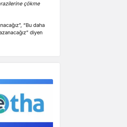
arazilerine çökme
anacağız”, “Bu daha
kazanacağız” diyen