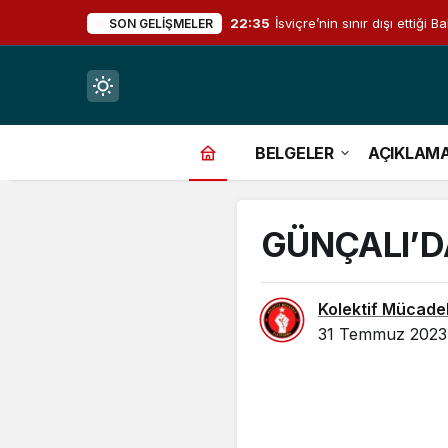
22:35
İsviçre’nin sınır dışı ettiğ
SON GELIŞMELER
Mod
değiştir
BELGELER
AÇIKLAM
GÜNÇALI’D
çin.
Kolektif Mücade
31 Temmuz 2023,
n.
in.