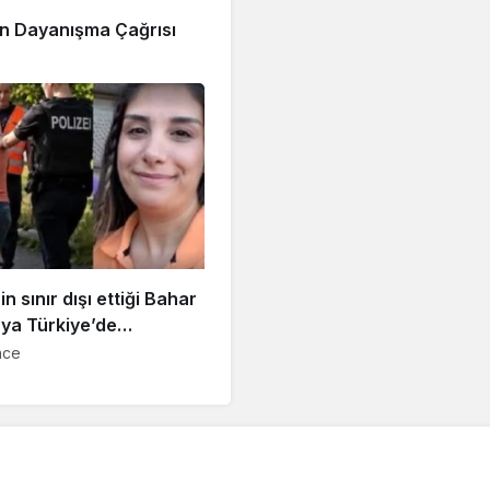
n Dayanışma Çağrısı
in sınır dışı ettiği Bahar
ya Türkiye’de
dı, 15 aylık bebeğiyle
nce
ne konuldu