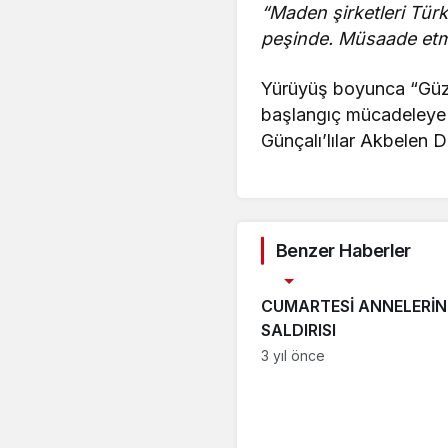
“Maden şirketleri Türk
peşinde. Müsaade etm
Yürüyüş boyunca “Güze
başlangıç mücadeleye d
Günçalı’lılar Akbelen D
Benzer Haberler
HABER
CUMARTESİ ANNELERİN
SALDIRISI
3 yıl önce