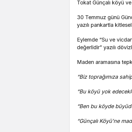
Tokat Günçalı köyü ve 
30 Temmuz günü Günçal
yazılı pankartla kitlese
Eylemde “Su ve vicdan 
değerlidir” yazılı dövizl
Maden aramasına tepki 
“Biz toprağımıza sahi
“Bu köyü yok edecekle
“Ben bu köyde büyüdü
“Günçalı Köyü’ne mad