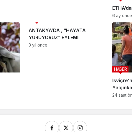
ETHA’da
6 ay önce
HABER
ANTAKYA’DA , “HAYATA
YÜRÜYORUZ” EYLEMİ
3 yıl önce
HABER
İsviçre’n
Yalçınka
tutuklan
24 saat ö
cezaevi