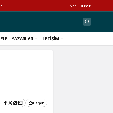
ldu
Menü Oluştur
ELE
YAZARLAR
İLETİŞİM
ş
Beğen