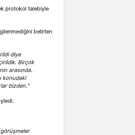
k protokol talebiyle
gilenmediğini belirten
ildi diye
rildik. Birçok
nın arasında.
u konudaki
lar bizden.”
yledi.
in görüşmeler