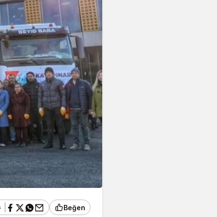
ş
Beğen