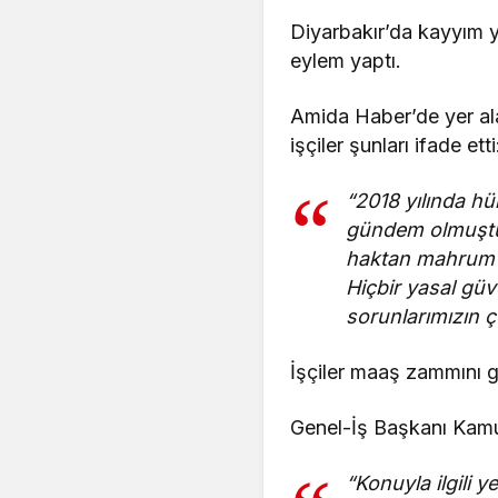
Diyarbakır’da kayyım y
eylem yaptı.
Amida Haber’de yer ala
işçiler şunları ifade etti
“2018 yılında hü
gündem olmuştu. 
haktan mahrum ka
Hiçbir yasal gü
sorunlarımızın ç
İşçiler maaş zammını g
Genel-İş Başkanı Kamur
“Konuyla ilgili y