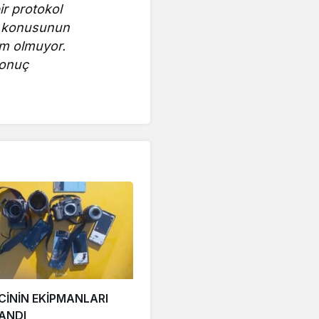
ir protokol
k konusunun
züm olmuyor.
sonuç
İNİN EKİPMANLARI
ANDI