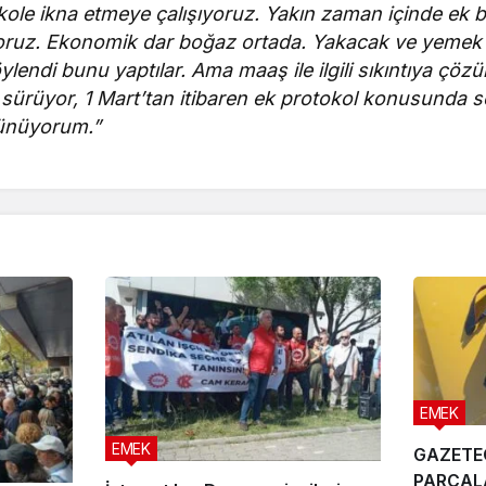
kole ikna etmeye çalışıyoruz. Yakın zaman içinde ek b
yoruz. Ekonomik dar boğaz ortada. Yakacak ve yeme
söylendi bunu yaptılar. Ama maaş ile ilgili sıkıntıya çö
sürüyor, 1 Mart’tan itibaren ek protokol konusunda 
şünüyorum.”
EMEK
EMEK
GAZETEC
PARÇAL