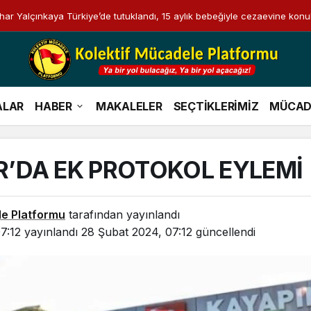
i Bahar Yalçınkaya Türkiye’de tutuklandı, 15 aylık bebeğiyle cezaevine konu
ALAR
HABER
MAKALELER
SEÇTİKLERİMİZ
MÜCAD
R’DA EK PROTOKOL EYLEMİ
le Platformu
tarafından yayınlandı
7:12
yayınlandı
28 Şubat 2024, 07:12
güncellendi