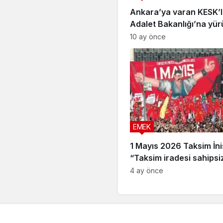
Ankara’ya varan KESK’li
Adalet Bakanlığı’na yü
isterken abluka altına al
10 ay önce
EMEK
1 Mayıs 2026 Taksim İnis
“Taksim iradesi sahipsi
değildir”
4 ay önce