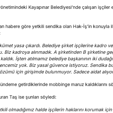
önetimindeki Kayapınar Belediyesi’nde çalışan işçiler e
n habere göre yetkili sendika olan Hak-İş’in konuyla il
:
kümet yasa çıkardı. Belediye şirket işçilerine kadro ver
Biz kadroya alınmadık. A şirketinden B şirketine geçi
ldık. İşten atılmamız belediye başkanının iki dudağı
vencemiz yok. Biz yasal güvence istiyoruz. Sendika b
özümü için girişimde bulunmuyor. Sadece aidat alıyor
ündeme getirdiklerinde mobbinge maruz kaldıklarını sö
an Taş ise şunları söyledi:
etkili olmadığımız halde işçilerin haklarını korumak iç