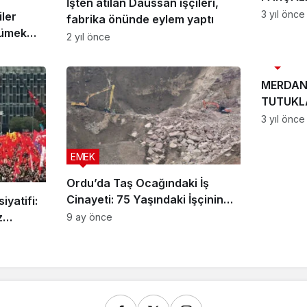
İşten atılan Daussan işçileri,
3 yıl önce
ler
fabrika önünde eylem yaptı
rümek
2 yıl önce
ındı
EMEK
MERDAN
TUTUKL
3 yıl önce
EMEK
Ordu’da Taş Ocağındaki İş
Cinayeti: 75 Yaşındaki İşçinin
iyatifi:
Cansız Bedeni 7 Gün Sonra
z
9 ay önce
Bulundu