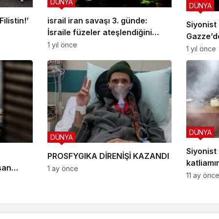
DÜNYA
DÜNYA
ilistin!’
israil iran savaşı 3. günde:
Siyonist
İsraile füzeler ateşlendiğini
Gazze’de
açıkladı
1 yıl önce
öldürüld
1 yıl önce
DÜNYA
DÜNYA
Siyonist
PROSFYGIKA DİRENİŞİ KAZANDI
katliamı
şan
1 ay önce
11 ay önc
 OHAL