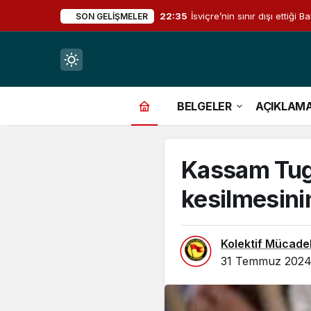
22:35
İsviçre’nin sınır dışı ettiğ
SON GELIŞMELER
Mod
değiştir
BELGELER
AÇIKLAM
Kassam Tugay
çin.
kesilmesinin
n.
Kolektif Mücade
31 Temmuz 2024,
in.