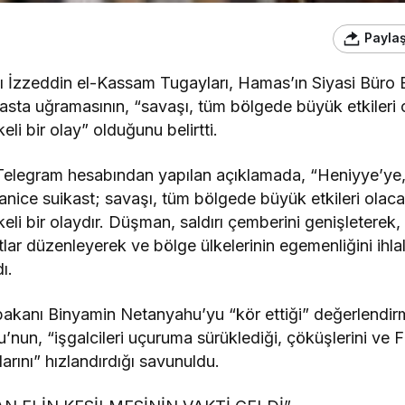
Payla
 İzzeddin el-Kassam Tugayları, Hamas’ın Siyasi Büro 
kasta uğramasının, “savaşı, tüm bölgede büyük etkileri 
eli bir olay” olduğunu belirtti.
Telegram hesabından yapılan açıklamada, “Heniyye’ye, 
nice suikast; savaşı, tüm bölgede büyük etkileri olaca
eli bir olaydır. Düşman, saldırı çemberini genişleterek, d
stlar düzenleyerek ve bölge ülkelerinin egemenliğini ihl
ı.
şbakanı Binyamin Netanyahu’yu “kör ettiği” değerlendi
un, “işgalcileri uçuruma sürüklediği, çöküşlerini ve Fi
rını” hızlandırdığı savunuldu.