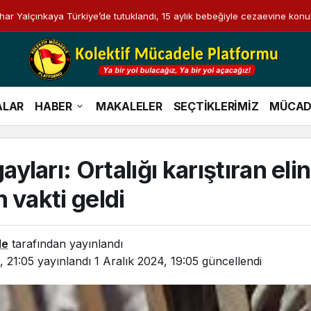
i Bahar Yalçınkaya Türkiye’de tutuklandı, 15 aylık bebeğiyle cezaevine konu
ALAR
HABER
MAKALELER
SEÇTİKLERİMİZ
MÜCAD
ları: Ortalığı karıştıran elin
 vakti geldi
le
tarafından yayınlandı
 21:05
yayınlandı
1 Aralık 2024, 19:05
güncellendi