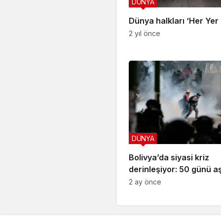
DÜNYA
Dünya halkları ‘Her Yer F
2 yıl önce
DÜNYA
Bolivya’da siyasi kriz
derinleşiyor: 50 günü a
protestoların ardından
2 ay önce
ilan edildi