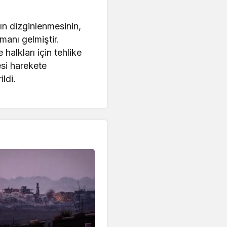
ın dizginlenmesinin,
amanı gelmiştir.
halkları için tehlike
esi harekete
ildi.