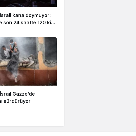
 israil kana doymuyor:
 son 24 saatte 120 kişi
ü
 İsrail Gazze’de
nı sürdürüyor
e