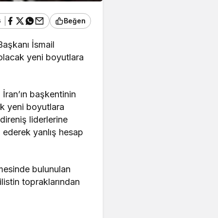
ş
Beğen
Başkanı İsmail
olacak yeni boyutlara
İran’ın başkentinin
k yeni boyutlara
ireniş liderlerine
al ederek yanlış hesap
rmesinde bulunulan
listin topraklarından