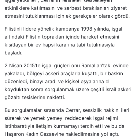
İşgal yetkilileri, Cerrar’ın rehineleri destekleyen
etkinliklere katılmasını ve serbest bırakılanları ziyaret
etmesini tutuklanması için ek gerekçeler olarak gördü.
Filistinli lidere yönelik kampanya 1998 yılında, işgal
altındaki Filistin toprakları içinde hareket etmesini
kısıtlayan bir ev hapsi kararına tabi tutulmasıyla
başladı.
2 Nisan 2015’te işgal güçleri onu Ramallah’taki evinde
yakaladı, bölgeyi askeri araçlarla kuşattı, bir baskın
düzenledi, binayı aradı ve kişisel eşyalarına el
koyduktan sonra sorgulanmak üzere çeşitli İsrail askeri
gözaltı tesislerine nakletti.
Bu sorgulamalar sırasında Cerrar, sessizlik hakkını ileri
sürerek ve yemek yemeyi reddederek işgal rejimi
istihbaratıyla iletişim kurmamayı tercih etti ve bu da
Haşaron Kadın Cezaevine nakledilmesine yol açtı.