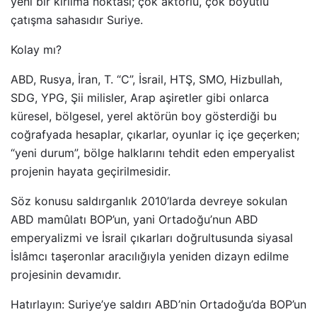
yeni bir kırılma noktası; çok aktörlü, çok boyutlu
çatışma sahasıdır Suriye.
Kolay mı?
ABD, Rusya, İran, T. “C”, İsrail, HTŞ, SMO, Hizbullah,
SDG, YPG, Şii milisler, Arap aşiretler gibi onlarca
küresel, bölgesel, yerel aktörün boy gösterdiği bu
coğrafyada hesaplar, çıkarlar, oyunlar iç içe geçerken;
“yeni durum”, bölge halklarını tehdit eden emperyalist
projenin hayata geçirilmesidir.
Söz konusu saldırganlık 2010’larda devreye sokulan
ABD mamûlatı BOP’un, yani Ortadoğu’nun ABD
emperyalizmi ve İsrail çıkarları doğrultusunda siyasal
İslâmcı taşeronlar aracılığıyla yeniden dizayn edilme
projesinin devamıdır.
Hatırlayın: Suriye’ye saldırı ABD’nin Ortadoğu’da BOP’un