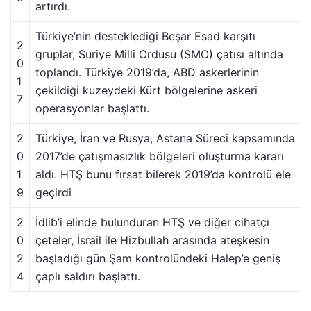
artırdı.
Türkiye’nin desteklediği Beşar Esad karşıtı
2
gruplar, Suriye Milli Ordusu (SMO) çatısı altında
0
toplandı. Türkiye 2019’da, ABD askerlerinin
1
çekildiği kuzeydeki Kürt bölgelerine askeri
7
operasyonlar başlattı.
2
Türkiye, İran ve Rusya, Astana Süreci kapsamında
0
2017’de çatışmasızlık bölgeleri oluşturma kararı
1
aldı. HTŞ bunu fırsat bilerek 2019’da kontrolü ele
9
geçirdi
2
İdlib’i elinde bulunduran HTŞ ve diğer cihatçı
0
çeteler, İsrail ile Hizbullah arasında ateşkesin
2
başladığı gün Şam kontrolündeki Halep’e geniş
4
çaplı saldırı başlattı.