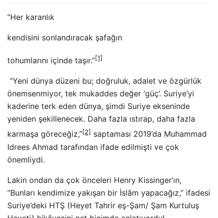
“Her karanlık
kendisini sonlandıracak şafağın
[1]
tohumlarını içinde taşır.”
“Yeni dünya düzeni bu; doğruluk, adalet ve özgürlük
önemsenmiyor, tek mukaddes değer ‘güç’. Suriye’yi
kaderine terk eden dünya, şimdi Suriye ekseninde
yeniden şekillenecek. Daha fazla ıstırap, daha fazla
[2]
karmaşa göreceğiz,”
saptaması 2019’da Muhammad
Idrees Ahmad tarafından ifade edilmişti ve çok
önemliydi.
Lakin ondan da çok önceleri Henry Kissinger’ın,
“Bunları kendimize yakışan bir İslâm yapacağız,” ifadesi
Suriye’deki HTŞ (Heyet Tahrir eş-Şam/ Şam Kurtuluş
Heyeti) hikâyesini net biçimde anlatıyordu!