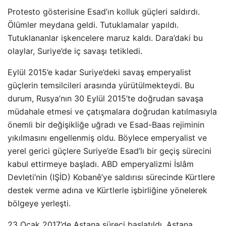
Protesto gösterisine Esad’ın kolluk güçleri saldırdı.
Ölümler meydana geldi. Tutuklamalar yapıldı.
Tutuklananlar işkencelere maruz kaldı. Dara’daki bu
olaylar, Suriye’de iç savaşı tetikledi.
Eylül 2015’e kadar Suriye’deki savaş emperyalist
güçlerin temsilcileri arasında yürütülmekteydi. Bu
durum, Rusya’nın 30 Eylül 2015’te doğrudan savaşa
müdahale etmesi ve çatışmalara doğrudan katılmasıyla
önemli bir değişikliğe uğradı ve Esad-Baas rejiminin
yıkılmasını engellenmiş oldu. Böylece emperyalist ve
yerel gerici güçlere Suriye’de Esad’lı bir geçiş sürecini
kabul ettirmeye başladı. ABD emperyalizmi İslâm
Devleti’nin (IŞİD) Kobanê’ye saldırısı sürecinde Kürtlere
destek verme adına ve Kürtlerle işbirliğine yönelerek
bölgeye yerleşti.
23 Ocak 2017’de Astana süreci başlatıldı. Astana