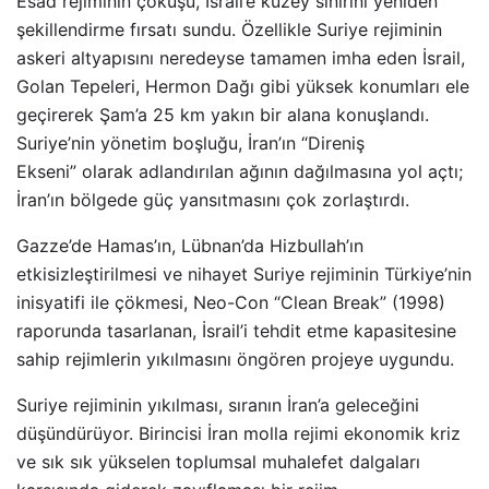
Esad rejiminin çöküşü, İsrail’e kuzey sınırını yeniden
şekillendirme fırsatı sundu. Özellikle Suriye rejiminin
askeri altyapısını neredeyse tamamen imha eden İsrail,
Golan Tepeleri, Hermon Dağı gibi yüksek konumları ele
geçirerek Şam’a 25 km yakın bir alana konuşlandı.
Suriye’nin yönetim boşluğu, İran’ın “Direniş
Ekseni” olarak adlandırılan ağının dağılmasına yol açtı;
İran’ın bölgede güç yansıtmasını çok zorlaştırdı.
Gazze’de Hamas’ın, Lübnan’da Hizbullah’ın
etkisizleştirilmesi ve nihayet Suriye rejiminin Türkiye’nin
inisyatifi ile çökmesi, Neo-Con “Clean Break” (1998)
raporunda tasarlanan, İsrail’i tehdit etme kapasitesine
sahip rejimlerin yıkılmasını öngören projeye uygundu.
Suriye rejiminin yıkılması, sıranın İran’a geleceğini
düşündürüyor. Birincisi İran molla rejimi ekonomik kriz
ve sık sık yükselen toplumsal muhalefet dalgaları