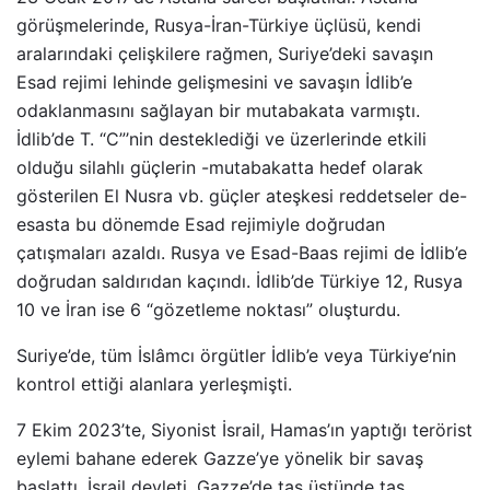
görüşmelerinde, Rusya-İran-Türkiye üçlüsü, kendi
aralarındaki çelişkilere rağmen, Suriye’deki savaşın
Esad rejimi lehinde gelişmesini ve savaşın İdlib’e
odaklanmasını sağlayan bir mutabakata varmıştı.
İdlib’de T. “C”’nin desteklediği ve üzerlerinde etkili
olduğu silahlı güçlerin -mutabakatta hedef olarak
gösterilen El Nusra vb. güçler ateşkesi reddetseler de-
esasta bu dönemde Esad rejimiyle doğrudan
çatışmaları azaldı. Rusya ve Esad-Baas rejimi de İdlib’e
doğrudan saldırıdan kaçındı. İdlib’de Türkiye 12, Rusya
10 ve İran ise 6 “gözetleme noktası” oluşturdu.
Suriye’de, tüm İslâmcı örgütler İdlib’e veya Türkiye’nin
kontrol ettiği alanlara yerleşmişti.
7 Ekim 2023’te, Siyonist İsrail, Hamas’ın yaptığı terörist
eylemi bahane ederek Gazze’ye yönelik bir savaş
başlattı. İsrail devleti, Gazze’de taş üstünde taş