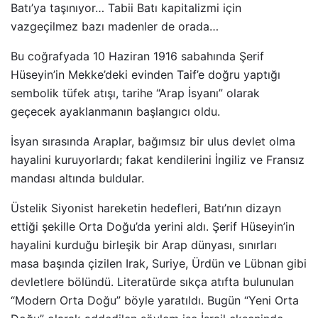
Batı’ya taşınıyor… Tabii Batı kapitalizmi için
vazgeçilmez bazı madenler de orada…
Bu coğrafyada 10 Haziran 1916 sabahında Şerif
Hüseyin’in Mekke’deki evinden Taif’e doğru yaptığı
sembolik tüfek atışı, tarihe “Arap İsyanı” olarak
geçecek ayaklanmanın başlangıcı oldu.
İsyan sırasında Araplar, bağımsız bir ulus devlet olma
hayalini kuruyorlardı; fakat kendilerini İngiliz ve Fransız
mandası altında buldular.
Üstelik Siyonist hareketin hedefleri, Batı’nın dizayn
ettiği şekille Orta Doğu’da yerini aldı. Şerif Hüseyin’in
hayalini kurduğu birleşik bir Arap dünyası, sınırları
masa başında çizilen Irak, Suriye, Ürdün ve Lübnan gibi
devletlere bölündü. Literatürde sıkça atıfta bulunulan
“Modern Orta Doğu” böyle yaratıldı. Bugün “Yeni Orta