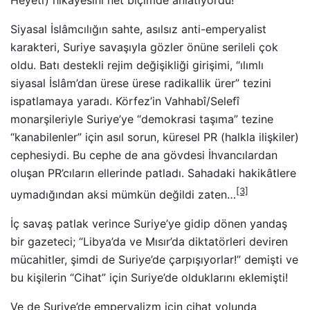
Siyasal İslâmcılığın sahte, asılsız anti-emperyalist
karakteri, Suriye savaşıyla gözler önüne serileli çok
oldu. Batı destekli rejim değişikliği girişimi, “ılımlı
siyasal İslâm’dan ürese ürese radikallik ürer” tezini
ispatlamaya yaradı. Körfez’in Vahhabî/Selefî
monarşileriyle Suriye’ye “demokrasi taşıma” tezine
“kanabilenler” için asıl sorun, küresel PR (halkla ilişkiler)
cephesiydi. Bu cephe de ana gövdesi İhvancılardan
oluşan PR’cıların ellerinde patladı. Sahadaki hakikâtlere
[3]
uymadığından aksi mümkün değildi zaten…
İç savaş patlak verince Suriye’ye gidip dönen yandaş
bir gazeteci; “Libya’da ve Mısır’da diktatörleri deviren
mücahitler, şimdi de Suriye’de çarpışıyorlar!” demişti ve
bu kişilerin “Cihat” için Suriye’de olduklarını eklemişti!
Ve de Suriye’de emperyalizm için cihat yolunda