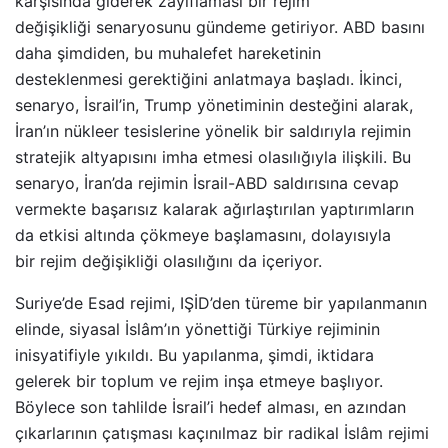
karşısında giderek zayıflaması bir rejim
değişikliği senaryosunu gündeme getiriyor. ABD basını
daha şimdiden, bu muhalefet hareketinin
desteklenmesi gerektiğini anlatmaya başladı. İkinci,
senaryo, İsrail’in, Trump yönetiminin desteğini alarak,
İran’ın nükleer tesislerine yönelik bir saldırıyla rejimin
stratejik altyapısını imha etmesi olasılığıyla ilişkili. Bu
senaryo, İran’da rejimin İsrail-ABD saldırısına cevap
vermekte başarısız kalarak ağırlaştırılan yaptırımların
da etkisi altında çökmeye başlamasını, dolayısıyla
bir rejim değişikliği olasılığını da içeriyor.
Suriye’de Esad rejimi, IŞİD’den türeme bir yapılanmanın
elinde, siyasal İslâm’ın yönettiği Türkiye rejiminin
inisyatifiyle yıkıldı. Bu yapılanma, şimdi, iktidara
gelerek bir toplum ve rejim inşa etmeye başlıyor.
Böylece son tahlilde İsrail’i hedef alması, en azından
çıkarlarının çatışması kaçınılmaz bir radikal İslâm rejimi