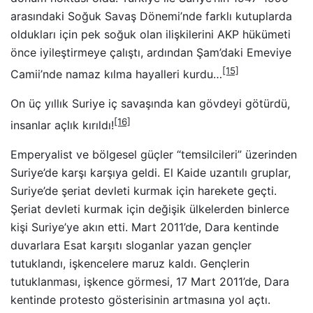
arasındaki Soğuk Savaş Dönemi’nde farklı kutuplarda
oldukları için pek soğuk olan ilişkilerini AKP hükümeti
önce iyileştirmeye çalıştı, ardından Şam’daki Emeviye
[15]
Camii’nde namaz kılma hayalleri kurdu…
On üç yıllık Suriye iç savaşında kan gövdeyi götürdü,
[16]
insanlar açlık kırıldı!
Emperyalist ve bölgesel güçler “temsilcileri” üzerinden
Suriye’de karşı karşıya geldi. El Kaide uzantılı gruplar,
Suriye’de şeriat devleti kurmak için harekete geçti.
Şeriat devleti kurmak için değişik ülkelerden binlerce
kişi Suriye’ye akın etti. Mart 2011’de, Dara kentinde
duvarlara Esat karşıtı sloganlar yazan gençler
tutuklandı, işkencelere maruz kaldı. Gençlerin
tutuklanması, işkence görmesi, 17 Mart 2011’de, Dara
kentinde protesto gösterisinin artmasına yol açtı.