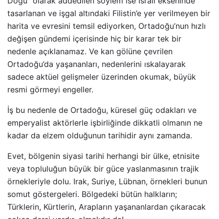
Doğu” olarak addedilen söylem ise İsrail ekseninde
tasarlanan ve işgal altındaki Filistin’e yer verilmeyen bir
harita ve evresini temsil ediyorken, Ortadoğu’nun hızlı
değişen gündemi içerisinde hiç bir karar tek bir
nedenle açıklanamaz. Ve kan gölüne çevrilen
Ortadoğu’da yaşananları, nedenlerini ıskalayarak
sadece aktüel gelişmeler üzerinden okumak, büyük
resmi görmeyi engeller.
İş bu nedenle de Ortadoğu, küresel güç odakları ve
emperyalist aktörlerle işbirliğinde dikkatli olmanın ne
kadar da elzem olduğunun tarihidir aynı zamanda.
Evet, bölgenin siyasi tarihi herhangi bir ülke, etnisite
veya topluluğun büyük bir güce yaslanmasının trajik
örnekleriyle dolu. Irak, Suriye, Lübnan, örnekleri bunun
somut göstergeleri. Bölgedeki bütün halkların;
Türklerin, Kürtlerin, Arapların yaşananlardan çıkaracak