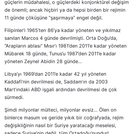
güçlerin müdahalesi, o güçlerdeki konjonktürel değişim
de önemli; ancak hiçbiri ya da hepsi birden bir rejimin
11 günde çöküşüne “şaşırmaya” engel değil.
Filipinler’i 1965’ten 86’ya kadar yöneten ve yıkılmaz
sanılan Marcos 4 günde devrilmişti. Orta Doğu’da,
“Arapların ablası” Mısır’ı 1981’den 2011’e kadar yöneten
Mübarek 18 günde, Tunus’u 1987’den 2011’e kadar
yöneten Zeynel Abidin 28 günde…
Libya’yı 1969’dan 2011’e kadar 42 yıl yöneten
Kaddafi’nin devrilmesi de, Saddam’ın da 2003
Mart’ındaki ABD işgali ardından devrilmesi de çok
sürmedi.
Şimdi milyonlar mülteci, milyonlar evsiz… Ölen on
binlerce masum ve geride yıkık bir coğrafyada, rejim
değişikliğinin nasıl bir Suriye yaratacağı meselesi,
sadece Suriye’nin değil, tüm Ortadoğu’nundur!