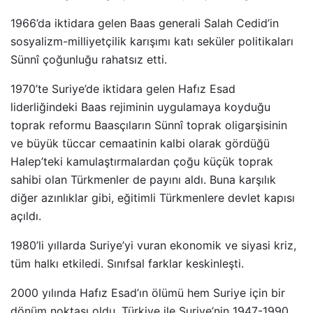
1966’da iktidara gelen Baas generali Salah Cedid’in
sosyalizm-milliyetçilik karışımı katı seküler politikaları
Sünnî çoğunluğu rahatsız etti.
1970’te Suriye’de iktidara gelen Hafız Esad
liderliğindeki Baas rejiminin uygulamaya koyduğu
toprak reformu Baasçıların Sünnî toprak oligarşisinin
ve büyük tüccar cemaatinin kalbi olarak gördüğü
Halep’teki kamulaştırmalardan çoğu küçük toprak
sahibi olan Türkmenler de payını aldı. Buna karşılık
diğer azınlıklar gibi, eğitimli Türkmenlere devlet kapısı
açıldı.
1980’li yıllarda Suriye’yi vuran ekonomik ve siyasi kriz,
tüm halkı etkiledi. Sınıfsal farklar keskinleşti.
2000 yılında Hafız Esad’ın ölümü hem Suriye için bir
dönüm noktası oldu. Türkiye ile Suriye’nin 1947-1990