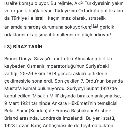
İsrail’e komşu oluyor. Bu rejimle, AKP Türkiye’sinin yakın
ve organik bağları var. Türkiye’nin Ortadoğu politikaları
da Türkiye ile İsrail’i kaçınılmaz olarak, stratejik
[14]
anlamda sınırdaş durumuna sokuyorken;
gericik
odaklarının kapışma ihtimallerini de güçlendiriyor!
I.3) BİRAZ TARİH
Birinci Dünya Savaşı’nı müttefiki Almanlarla birlikte
kaybeden Osmanlı İmparatorluğu’nun Suriye’deki
varlığı, 25-26 Ekim 1918 gecesi askeri birliklerin
çekilmesiyle sona erdi. Son çekilen 7. Ordu’nun başında
Mustafa Kemal bulunuyordu. Suriye’yi Şubat 1920’de
kabul edilen ‘Misak-ı Milli’ dışında bırakan anlaşma ise,
9 Mart 1921 tarihinde Ankara Hükümeti’nin temsilcisi
Bekir Sami (Kunduh) ile Fransa Başbakanı Aristide
Briand arasında, Londra’da imzalandı. Bu yeni statü,
1923 Lozan Barış Antlaşması ile de teyit edildikten