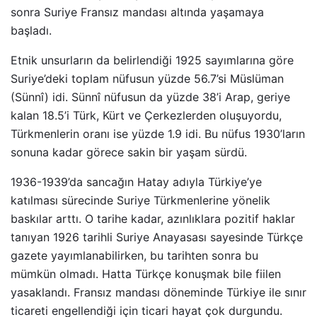
sonra Suriye Fransız mandası altında yaşamaya
başladı.
Etnik unsurların da belirlendiği 1925 sayımlarına göre
Suriye’deki toplam nüfusun yüzde 56.7’si Müslüman
(Sünnî) idi. Sünnî nüfusun da yüzde 38’i Arap, geriye
kalan 18.5’i Türk, Kürt ve Çerkezlerden oluşuyordu,
Türkmenlerin oranı ise yüzde 1.9 idi. Bu nüfus 1930’ların
sonuna kadar görece sakin bir yaşam sürdü.
1936-1939’da sancağın Hatay adıyla Türkiye’ye
katılması sürecinde Suriye Türkmenlerine yönelik
baskılar arttı. O tarihe kadar, azınlıklara pozitif haklar
tanıyan 1926 tarihli Suriye Anayasası sayesinde Türkçe
gazete yayımlanabilirken, bu tarihten sonra bu
mümkün olmadı. Hatta Türkçe konuşmak bile fiilen
yasaklandı. Fransız mandası döneminde Türkiye ile sınır
ticareti engellendiği için ticari hayat çok durgundu.