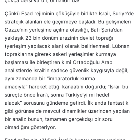
çokça dersi vardır, olmalıdır da!
Çünkü Esad rejiminin çöküşüyle birlikte İsrail, Suriye’de
stratejik alanları ele geçirmeye başladı. Bu gelişmeleri
Gazze’nin yerleşime açılma olasılığı, Batı Şeria’dan
yaklaşık 23 bin dönüm arazinin devlet toprağı
(yerleşim yapılacak alan) olarak belirlenmesi, Lübnan
topraklarına girerek askeri yerleşimler kurmaya
başlaması ile birleştiren kimi Ortadoğulu Arap
analistlerde İsrail’in sadece güvenlik kaygısıyla değil,
aynı zamanda bir “imparatorluk kurma
amacıyla” hareket ettiği kanaatini doğurdu; “İsrail bu
süreçte önce İran’ı, sonra Türkiye’yi mi hedef
alacak” sorusunu gündeme getirdi. İlk anda fantastik
gibi görünse de mevcut dinamikler üzerinden yapılan
bir analiz bunun, tamamen gerçekdışı bir soru
olmadığını gösteriyor.