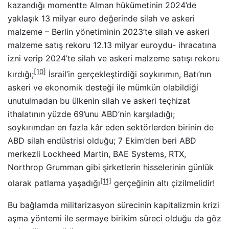
kazandığı momentte Alman hükümetinin 2024’de
yaklaşık 13 milyar euro değerinde silah ve askeri
malzeme – Berlin yönetiminin 2023’te silah ve askeri
malzeme satış rekoru 12.13 milyar euroydu- ihracatına
izni verip 2024’te silah ve askeri malzeme satışı rekoru
[10]
kırdığı;
İsrail’in gerçekleştirdiği soykırımın, Batı’nın
askeri ve ekonomik desteği ile mümkün olabildiği
unutulmadan bu ülkenin silah ve askeri teçhizat
ithalatının yüzde 69’unu ABD’nin karşıladığı;
soykırımdan en fazla kâr eden sektörlerden birinin de
ABD silah endüstrisi olduğu; 7 Ekim’den beri ABD
merkezli Lockheed Martin, BAE Systems, RTX,
Northrop Grumman gibi şirketlerin hisselerinin günlük
[11]
olarak patlama yaşadığı
gerçeğinin altı çizilmelidir!
Bu bağlamda militarizasyon sürecinin kapitalizmin krizi
aşma yöntemi ile sermaye birikim süreci olduğu da göz