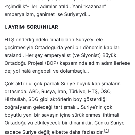
-“şimdilik”- ileri adımlar atıldı. Yani “kazanan”
emperyalizm, ganimet ise Suriye’ydi…
I. AYRIM: SORU(N)LAR
HTŞ önderliğindeki cihatçıların Suriye’yi ele
geçirmesiyle Ortadoğu’da yeni bir dönemin kapıları
aralandı. Her şey emperyalist (ve Siyonist) Büyük
Ortadoğu Projesi (BOP) kapsamında adım adım ilerlese
de; yol hâlâ engebeli ve dolambaçlı…
Çok aktörlü, çok parçalı Suriye büyük kapışmaların
ortasında: ABD, Rusya, İran, Türkiye, HTŞ, ÖSO,
Hizbullah, SDG gibi aktörlerin boy gösterdiği
coğrafyanın geleceği tartışmalı… Suriye’nin çok
boyutlu yeni bir savaşın içine sürüklenmesi ihtimali
Ortadoğu’yu etkileyecek bir dinamiktir. Çünkü Suriye
[4]
sadece Suriye değil; elbette daha fazlasıdır.