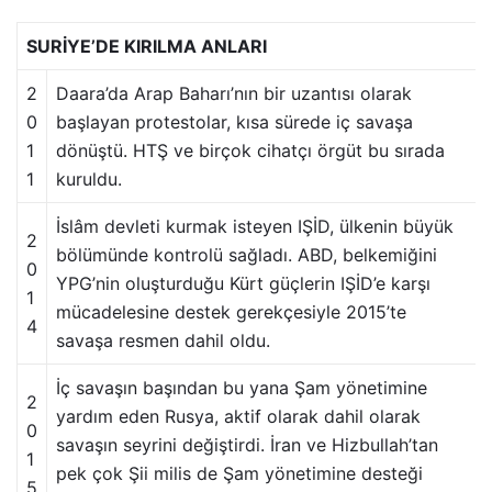
SURİYE’DE KIRILMA ANLARI
2
Daara’da Arap Baharı’nın bir uzantısı olarak
0
başlayan protestolar, kısa sürede iç savaşa
1
dönüştü. HTŞ ve birçok cihatçı örgüt bu sırada
1
kuruldu.
İslâm devleti kurmak isteyen IŞİD, ülkenin büyük
2
bölümünde kontrolü sağladı. ABD, belkemiğini
0
YPG’nin oluşturduğu Kürt güçlerin IŞİD’e karşı
1
mücadelesine destek gerekçesiyle 2015’te
4
savaşa resmen dahil oldu.
İç savaşın başından bu yana Şam yönetimine
2
yardım eden Rusya, aktif olarak dahil olarak
0
savaşın seyrini değiştirdi. İran ve Hizbullah’tan
1
pek çok Şii milis de Şam yönetimine desteği
5