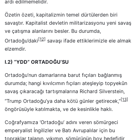
ardı edilmemelidir.
Özetin özeti, kapitalizmin temel dürtülerden biri
savaştır. Kapitalist devletin militarizasyonu yeni savaş
ve çatışma alanlarını besler. Bu durumda,
[12]
Ortadoğu’daki
savaşı ifade ettiklerimizle ele almak
elzemdir.
I.2) “YDD” ORTADOĞU’SU
Ortadoğu’nun damarlarına barut fıçıları bağlanmış
durumda; hangi kıvılcımın fıçıları ateşleyip topyekûn
savaş çıkaracağı tartışmalarına Richard Silverstein,
[13]
“Trump Ortadoğu’ya daha kötü günler getirecek,”
öngörüsüyle katılmakta, ve de kesinlikle haklı.
Coğrafyamıza ‘Ortadoğu’ adını veren sömürgeci
emperyalist İngilizler ve Batı Avrupalılar için bu
topraklar talanın, yıkımın, sömürünün boy hedefidir