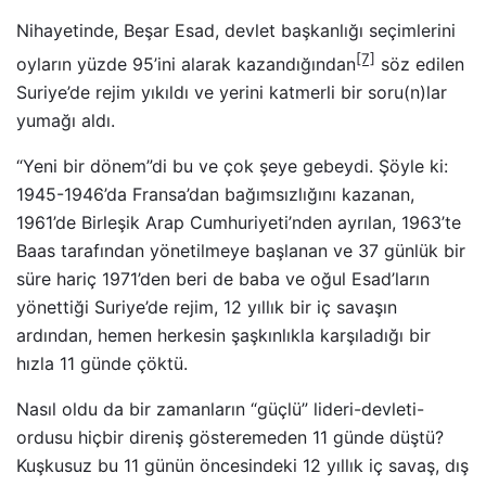
Nihayetinde, Beşar Esad, devlet başkanlığı seçimlerini
[7]
oyların yüzde 95’ini alarak kazandığından
söz edilen
Suriye’de rejim yıkıldı ve yerini katmerli bir soru(n)lar
yumağı aldı.
“Yeni bir dönem”di bu ve çok şeye gebeydi. Şöyle ki:
1945-1946’da Fransa’dan bağımsızlığını kazanan,
1961’de Birleşik Arap Cumhuriyeti’nden ayrılan, 1963’te
Baas tarafından yönetilmeye başlanan ve 37 günlük bir
süre hariç 1971’den beri de baba ve oğul Esad’ların
yönettiği Suriye’de rejim, 12 yıllık bir iç savaşın
ardından, hemen herkesin şaşkınlıkla karşıladığı bir
hızla 11 günde çöktü.
Nasıl oldu da bir zamanların “güçlü” lideri-devleti-
ordusu hiçbir direniş gösteremeden 11 günde düştü?
Kuşkusuz bu 11 günün öncesindeki 12 yıllık iç savaş, dış