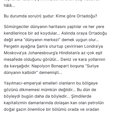
hâlâ…
Bu durumda soru(n) şudur: Kime göre Ortadoğu?
Sömürgeciler dünyanın haritasını yaptılar ve her yere
kendilerince bir ad koydular… Aslında oraya Ortadoğu
değil ama “dünyanın merkezi” demek uygun olur…
Pergelin ayağına Şam’a oturtup çevirirsen Londra’ya
Moskova’ya Johanesbourg’a Hindistan’a az-çok eşit
mesafede olduğunu görülür… Deniz ve kara yollarının
da kavşağıdır. Napolyon Bonapart boşuna “Suriye
dünyanın kalbidir” dememişti…
Yayılmacı-emperyal emelleri olanların bu bölgeye
gözünü dikmemesi mümkün değildir… Bu dün de
böyleydi bugün daha da böyledir… Şimdilerde
kapitalizmin damarlarında dolaşan kan olan petrolün
doğal gazın önemlice bir bölümü orada ve oradan