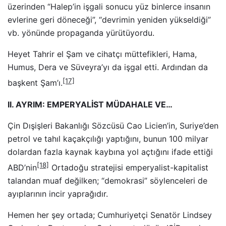
üzerinden “Halep’in işgali sonucu yüz binlerce insanın
evlerine geri döneceği”, “devrimin yeniden yükseldiği”
vb. yönünde propaganda yürütüyordu.
Heyet Tahrir el Şam ve cihatçı müttefikleri, Hama,
Humus, Dera ve Süveyra’yı da işgal etti. Ardından da
[17]
başkent Şam’ı.
II. AYRIM: EMPERYALİST MÜDAHALE VE…
Çin Dışişleri Bakanlığı Sözcüsü Cao Licien’in, Suriye’den
petrol ve tahıl kaçakçılığı yaptığını, bunun 100 milyar
dolardan fazla kaynak kaybına yol açtığını ifade ettiği
[18]
ABD’nin
Ortadoğu stratejisi emperyalist-kapitalist
talandan muaf değilken; “demokrasi” söylenceleri de
ayıplarının incir yaprağıdır.
Hemen her şey ortada; Cumhuriyetçi Senatör Lindsey