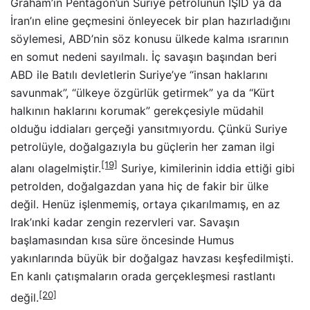
Graham’ın Pentagon’un Suriye petrolünün IŞİD ya da
İran’ın eline geçmesini önleyecek bir plan hazırladığını
söylemesi, ABD’nin söz konusu ülkede kalma ısrarının
en somut nedeni sayılmalı. İç savaşın başından beri
ABD ile Batılı devletlerin Suriye’ye “insan haklarını
savunmak”, “ülkeye özgürlük getirmek” ya da “Kürt
halkının haklarını korumak” gerekçesiyle müdahil
olduğu iddiaları gerçeği yansıtmıyordu. Çünkü Suriye
petrolüyle, doğalgazıyla bu güçlerin her zaman ilgi
[19]
alanı olagelmiştir.
Suriye, kimilerinin iddia ettiği gibi
petrolden, doğalgazdan yana hiç de fakir bir ülke
değil. Henüz işlenmemiş, ortaya çıkarılmamış, en az
Irak’ınki kadar zengin rezervleri var. Savaşın
başlamasından kısa süre öncesinde Humus
yakınlarında büyük bir doğalgaz havzası keşfedilmişti.
En kanlı çatışmaların orada gerçekleşmesi rastlantı
[20]
değil.