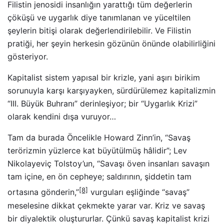
Filistin jenosidi insanlığın yarattığı tüm değerlerin
çöküşü ve uygarlık diye tanımlanan ve yüceltilen
şeylerin bitişi olarak değerlendirilebilir. Ve Filistin
pratiği, her şeyin herkesin gözünün önünde olabilirliğini
gösteriyor.
Kapitalist sistem yapısal bir krizle, yani aşırı birikim
sorunuyla karşı karşıyayken, sürdürülemez kapitalizmin
“III. Büyük Buhranı” derinleşiyor; bir “Uygarlık Krizi”
olarak kendini dışa vuruyor…
Tam da burada Öncelikle Howard Zinn’in, “Savaş
terörizmin yüzlerce kat büyütülmüş hâlidir”; Lev
Nikolayeviç Tolstoy’un, “Savaşı öven insanları savaşın
tam içine, en ön cepheye; saldırının, şiddetin tam
[8]
ortasına gönderin,”
vurguları eşliğinde “savaş”
meselesine dikkat çekmekte yarar var. Kriz ve savaş
bir diyalektik oluştururlar. Çünkü savaş kapitalist krizi