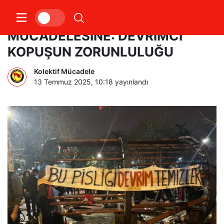
ULUSAL KURTULUŞTAN SINIF
MÜCADELESİNE: DEVRİMCİ
KOPUŞUN ZORUNLULUĞU
Kolektif Mücadele
13 Temmuz 2025, 10:18
yayınlandı