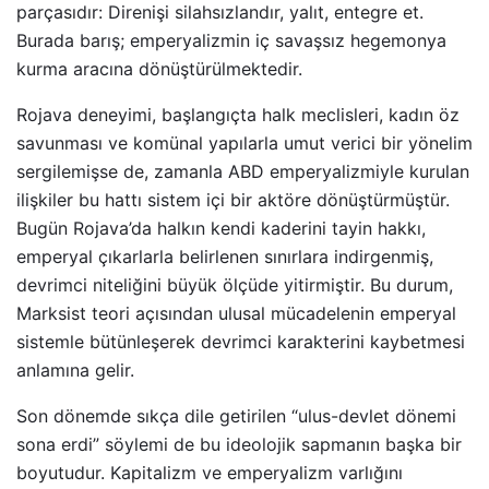
parçasıdır: Direnişi silahsızlandır, yalıt, entegre et.
Burada barış; emperyalizmin iç savaşsız hegemonya
kurma aracına dönüştürülmektedir.
Rojava deneyimi, başlangıçta halk meclisleri, kadın öz
savunması ve komünal yapılarla umut verici bir yönelim
sergilemişse de, zamanla ABD emperyalizmiyle kurulan
ilişkiler bu hattı sistem içi bir aktöre dönüştürmüştür.
Bugün Rojava’da halkın kendi kaderini tayin hakkı,
emperyal çıkarlarla belirlenen sınırlara indirgenmiş,
devrimci niteliğini büyük ölçüde yitirmiştir. Bu durum,
Marksist teori açısından ulusal mücadelenin emperyal
sistemle bütünleşerek devrimci karakterini kaybetmesi
anlamına gelir.
Son dönemde sıkça dile getirilen “ulus-devlet dönemi
sona erdi” söylemi de bu ideolojik sapmanın başka bir
boyutudur. Kapitalizm ve emperyalizm varlığını