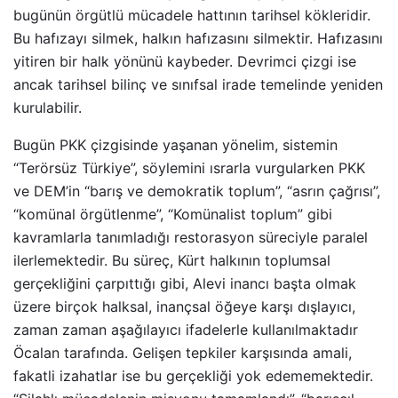
bugünün örgütlü mücadele hattının tarihsel kökleridir.
Bu hafızayı silmek, halkın hafızasını silmektir. Hafızasını
yitiren bir halk yönünü kaybeder. Devrimci çizgi ise
ancak tarihsel bilinç ve sınıfsal irade temelinde yeniden
kurulabilir.
Bugün PKK çizgisinde yaşanan yönelim, sistemin
“Terörsüz Türkiye”, söylemini ısrarla vurgularken PKK
ve DEM’in “barış ve demokratik toplum”, “asrın çağrısı”,
“komünal örgütlenme”, “Komünalist toplum” gibi
kavramlarla tanımladığı restorasyon süreciyle paralel
ilerlemektedir. Bu süreç, Kürt halkının toplumsal
gerçekliğini çarpıttığı gibi, Alevi inancı başta olmak
üzere birçok halksal, inançsal öğeye karşı dışlayıcı,
zaman zaman aşağılayıcı ifadelerle kullanılmaktadır
Öcalan tarafında. Gelişen tepkiler karşısında amali,
fakatli izahatlar ise bu gerçekliği yok edememektedir.