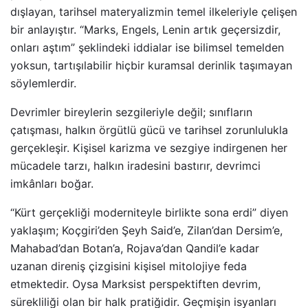
dışlayan, tarihsel materyalizmin temel ilkeleriyle çelişen
bir anlayıştır. “Marks, Engels, Lenin artık geçersizdir,
onları aştım” şeklindeki iddialar ise bilimsel temelden
yoksun, tartışılabilir hiçbir kuramsal derinlik taşımayan
söylemlerdir.
Devrimler bireylerin sezgileriyle değil; sınıfların
çatışması, halkın örgütlü gücü ve tarihsel zorunlulukla
gerçekleşir. Kişisel karizma ve sezgiye indirgenen her
mücadele tarzı, halkın iradesini bastırır, devrimci
imkânları boğar.
“Kürt gerçekliği moderniteyle birlikte sona erdi” diyen
yaklaşım; Koçgiri’den Şeyh Said’e, Zilan’dan Dersim’e,
Mahabad’dan Botan’a, Rojava’dan Qandil’e kadar
uzanan direniş çizgisini kişisel mitolojiye feda
etmektedir. Oysa Marksist perspektiften devrim,
sürekliliği olan bir halk pratiğidir. Geçmişin isyanları