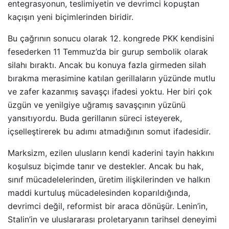
entegrasyonun, teslimiyetin ve devrimci kopuştan
kaçışın yeni biçimlerinden biridir.
Bu çağrının sonucu olarak 12. kongrede PKK kendisini
fesederken 11 Temmuz’da bir gurup sembolik olarak
silahı bıraktı. Ancak bu konuya fazla girmeden silah
bırakma merasimine katılan gerillaların yüzünde mutlu
ve zafer kazanmış savaşçı ifadesi yoktu. Her biri çok
üzgün ve yenilgiye uğramış savaşçının yüzünü
yansıtıyordu. Buda gerillanın süreci isteyerek,
içselleştirerek bu adımı atmadığının somut ifadesidir.
Marksizm, ezilen ulusların kendi kaderini tayin hakkını
koşulsuz biçimde tanır ve destekler. Ancak bu hak,
sınıf mücadelelerinden, üretim ilişkilerinden ve halkın
maddi kurtuluş mücadelesinden koparıldığında,
devrimci değil, reformist bir araca dönüşür. Lenin’in,
Stalin’in ve uluslararası proletaryanın tarihsel deneyimi