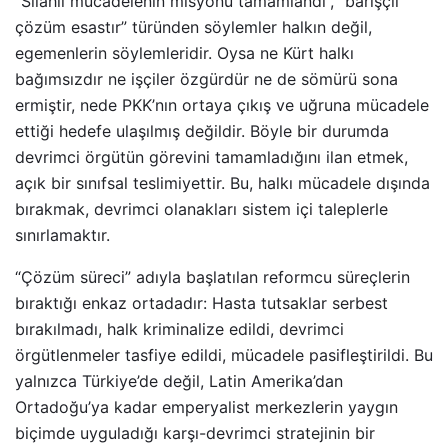
“Silahlı mücadelenin misyonu tamamlandı”, “barışçıl
çözüm esastır” türünden söylemler halkın değil,
egemenlerin söylemleridir. Oysa ne Kürt halkı
bağımsızdır ne işçiler özgürdür ne de sömürü sona
ermiştir, nede PKK’nın ortaya çıkış ve uğruna mücadele
ettiği hedefe ulaşılmış değildir. Böyle bir durumda
devrimci örgütün görevini tamamladığını ilan etmek,
açık bir sınıfsal teslimiyettir. Bu, halkı mücadele dışında
bırakmak, devrimci olanakları sistem içi taleplerle
sınırlamaktır.
“Çözüm süreci” adıyla başlatılan reformcu süreçlerin
bıraktığı enkaz ortadadır: Hasta tutsaklar serbest
bırakılmadı, halk kriminalize edildi, devrimci
örgütlenmeler tasfiye edildi, mücadele pasifleştirildi. Bu
yalnızca Türkiye’de değil, Latin Amerika’dan
Ortadoğu’ya kadar emperyalist merkezlerin yaygın
biçimde uyguladığı karşı-devrimci stratejinin bir