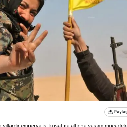
Payla
n yıllardır emperyalist kuşatma altında yaşam mücadele