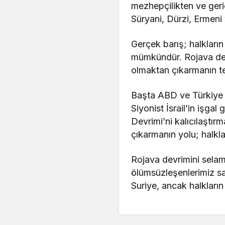
mezhepçilikten ve geric
Süryani, Dürzi, Ermeni 
Gerçek barış; halkların
mümkündür. Rojava devr
olmaktan çıkarmanın te
Başta ABD ve Türkiye o
Siyonist İsrail’in işgal
Devrimi’ni kalıcılaştır
çıkarmanın yolu; halkl
Rojava devrimini selam
ölümsüzleşenlerimiz sa
Suriye, ancak halkların