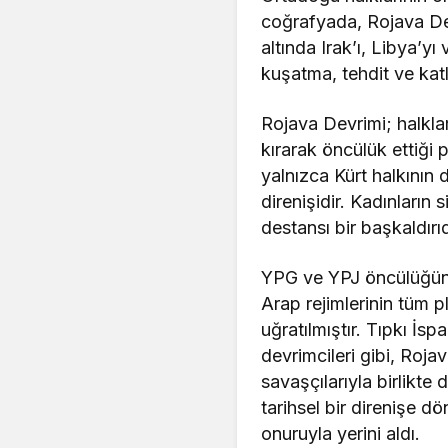
coğrafyada, Rojava Dev
altında Irak’ı, Libya’y
kuşatma, tehdit ve katl
Rojava Devrimi; halklar
kırarak öncülük ettiği p
yalnızca Kürt halkının d
direnişidir. Kadınların
destansı bir başkaldırıd
YPG ve YPJ öncülüğünde 
Arap rejimlerinin tüm p
uğratılmıştır. Tıpkı İ
devrimcileri gibi, Roj
savaşçılarıyla birlikte
tarihsel bir direnişe 
onuruyla yerini aldı.