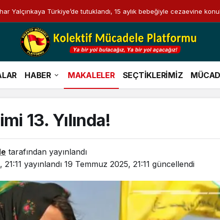
i Bahar Yalçınkaya Türkiye’de tutuklandı, 15 aylık bebeğiyle cezaevine konu
ALAR
HABER
MAKALELER
SEÇTİKLERİMİZ
MÜCAD
mi 13. Yılında!
le
tarafından yayınlandı
 21:11
yayınlandı
19 Temmuz 2025, 21:11
güncellendi