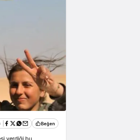
ş
Beğen
si verdiği bu