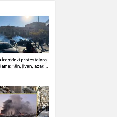
 İran’daki protestolara
lama: “Jin, jiyan, azadi
in devamıdır, her türlü
 destekliyoruz”