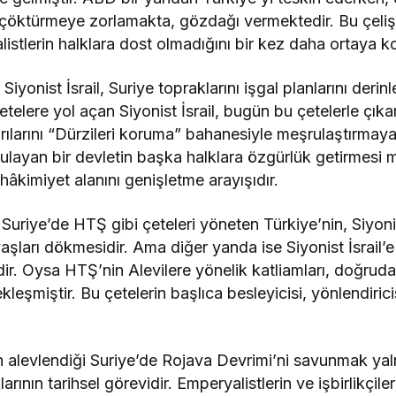
z çöktürmeye zorlamakta, gözdağı vermektedir. Bu çeliş
istlerin halklara dost olmadığını bir kez daha ortaya 
yonist İsrail, Suriye topraklarını işgal planlarını derin
çetelere yol açan Siyonist İsrail, bugün bu çetelerle çıka
rılarını “Dürzileri koruma” bahanesiyle meşrulaştırmaya
ygulayan bir devletin başka halklara özgürlük getirmesi
 hâkimiyet alanını genişletme arayışıdır.
 Suriye’de HTŞ gibi çeteleri yöneten Türkiye’nin, Siyonist 
şları dökmesidir. Ama diğer yanda ise Siyonist İsrail’e 
r. Oysa HTŞ’nin Alevilere yönelik katliamları, doğruda
leşmiştir. Bu çetelerin başlıca besleyicisi, yönlendirici
alevlendiği Suriye’de Rojava Devrimi’ni savunmak yaln
arının tarihsel görevidir. Emperyalistlerin ve işbirlikçile