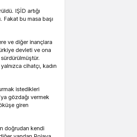
üldü. IŞİD artığı
u. Fakat bu masa başı
ere ve diğer inançlara
Türkiye devleti ve ona
e sürdürülmüştür.
yalnızca cihatçı, kadın
rmak istedikleri
a’ya gözdağı vermek
çöküşe giren
gün doğrudan kendi
, diğer yandan Rojava