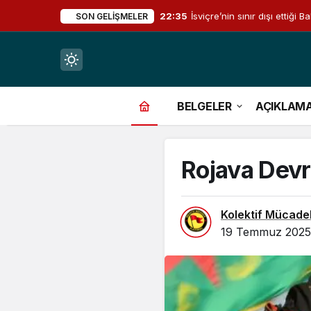
22:35
İsviçre’nin sınır dışı ettiğ
SON GELIŞMELER
Mod
değiştir
BELGELER
AÇIKLAM
Rojava Devri
çin.
Kolektif Mücade
19 Temmuz 2025,
n.
in.