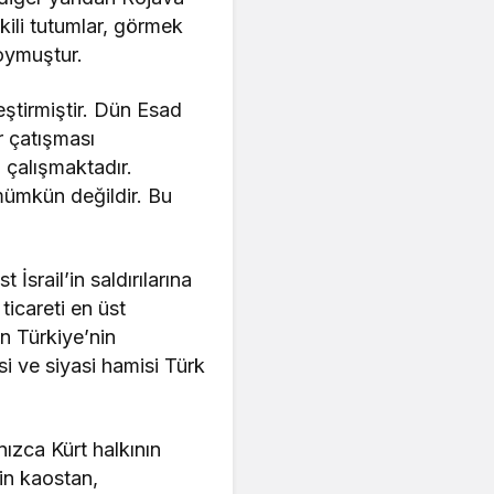
kili tutumlar, görmek
koymuştur.
leştirmiştir. Dün Esad
r çatışması
 çalışmaktadır.
 mümkün değildir. Bu
İsrail’in saldırılarına
ticareti en üst
n Türkiye’nin
si ve siyasi hamisi Türk
ızca Kürt halkının
rin kaostan,