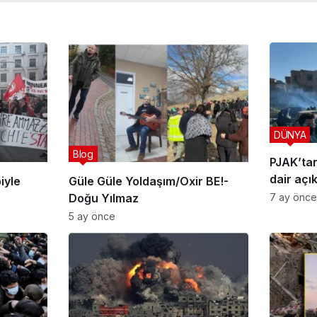
DÜNYA
Blog
PJAK’tan
dair açık
iyle
Güle Güle Yoldaşım/Oxir BE!-
devrimin
7 ay önce
Doğu Yılmaz
girişimi
5 ay önce