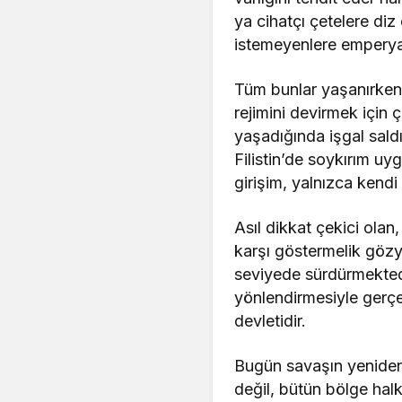
ya cihatçı çetelere di
istemeyenlere emperyal
Tüm bunlar yaşanırken Si
rejimini devirmek için 
yaşadığında işgal saldı
Filistin’de soykırım u
girişim, yalnızca kendi
Asıl dikkat çekici olan,
karşı göstermelik gözya
seviyede sürdürmektedi
yönlendirmesiyle gerçek
devletidir.
Bugün savaşın yeniden 
değil, bütün bölge halkl