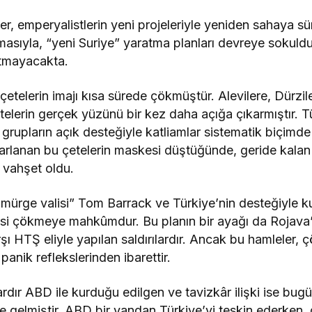
r, emperyalistlerin yeni projeleriyle yeniden sahaya sür
asıyla, “yeni Suriye” yaratma planları devreye sokuld
utmayacakta.
 çetelerin imajı kısa sürede çökmüştür. Alevilere, Dürzil
çetelerin gerçek yüzünü bir kez daha açığa çıkarmıştır. 
 grupların açık desteğiyle katliamlar sistematik biçimd
zarlanan bu çetelerin maskesi düştüğünde, geride kalan 
 vahşet oldu.
ürge valisi” Tom Barrack ve Türkiye’nin desteğiyle ku
jesi çökmeye mahkûmdur. Bu planın bir ayağı da Rojav
şı HTŞ eliyle yapılan saldırılardır. Ancak bu hamleler, 
panik reflekslerinden ibarettir.
ardır ABD ile kurduğu edilgen ve tavizkâr ilişki ise bu
âle gelmiştir. ABD bir yandan Türkiye’yi teskin ederken