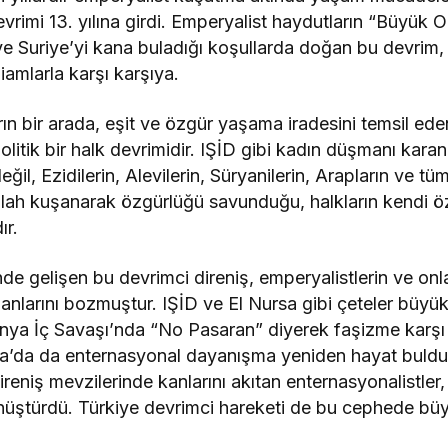
rimi 13. yılına girdi. Emperyalist haydutların “Büyük O
ı ve Suriye’yi kana buladığı koşullarda doğan bu devrim, 
iamlarla karşı karşıya.
ın bir arada, eşit ve özgür yaşama iradesini temsil eden;
olitik bir halk devrimidir. IŞİD gibi kadın düşmanı karan
eğil, Ezidilerin, Alevilerin, Süryanilerin, Arapların ve tü
 silah kuşanarak özgürlüğü savunduğu, halkların kendi ö
ır.
gelişen bu devrimci direniş, emperyalistlerin ve onların
lanlarını bozmuştur. IŞİD ve El Nursa gibi çeteler büyük
spanya İç Savaşı’nda “No Pasaran” diyerek faşizme kar
ava’da da enternasyonal dayanışma yeniden hayat buldu
 direniş mevzilerinde kanlarını akıtan enternasyonalistler
dönüştürdü. Türkiye devrimci hareketi de bu cephede b