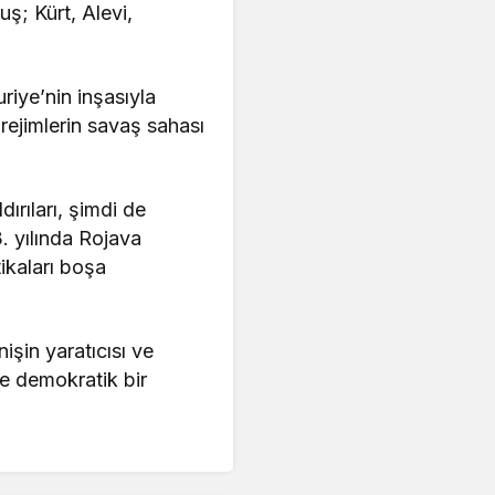
ş; Kürt, Alevi,
riye’nin inşasıyla
rejimlerin savaş sahası
ırıları, şimdi de
3. yılında Rojava
ikaları boşa
şin yaratıcısı ve
e demokratik bir