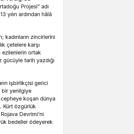
rtadoğu Projesi” adı
13 yılın ardından hâlâ
 kadınların zincirlerini
lık çetelere karşı
m ezilenlerin ortak
z gücüyle tarih yazdığı
 işbirlikçisi gerici
 bir yenilgiye
şı cepheye koşan dünya
. Kürt özgürlük
, Rojava Devrimi’ni
üyük bedeller ödeyerek