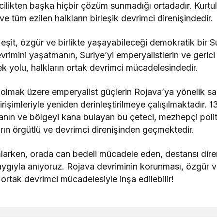
ilikten başka hiçbir çözüm sunmadığı ortadadır. Kurtulu
ve tüm ezilen halkların birleşik devrimci direnişindedir.
 eşit, özgür ve birlikte yaşayabileceği demokratik bir Su
imini yaşatmanın, Suriye’yi emperyalistlerin ve gerici 
k yolu, halkların ortak devrimci mücadelesindedir.
lmak üzere emperyalist güçlerin Rojava’ya yönelik sald
 girişimleriyle yeniden derinleştirilmeye çalışılmaktadır. 1
manın ve bölgeyi kana bulayan bu çeteci, mezhepçi polit
arın örgütlü ve devrimci direnişinden geçmektedir.
larken, orada can bedeli mücadele eden, destansı direni
ygıyla anıyoruz. Rojava devriminin korunması, özgür v
 ortak devrimci mücadelesiyle inşa edilebilir!