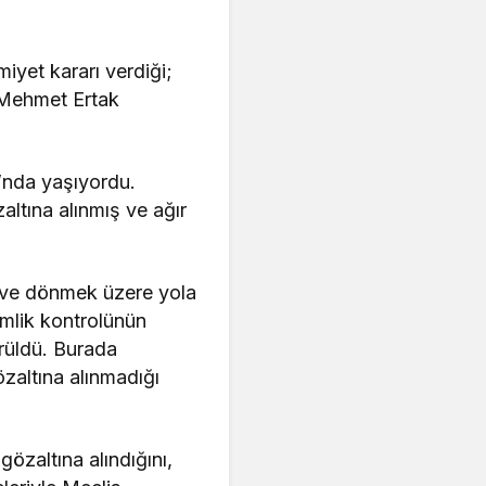
iyet kararı verdiği;
 Mehmet Ertak
’nda yaşıyordu.
altına alınmış ve ağır
 eve dönmek üzere yola
Kimlik kontrolünün
rüldü. Burada
özaltına alınmadığı
özaltına alındığını,