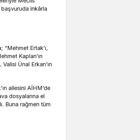
eleriyle Meclis
r başvuruda inkârla
a; “Mehmet Ertak’ı,
Mehmet Kaplan’ın
Valisi Ünal Erkan’ın
ın ailesini AİHM’de
ava dosyalarına el
dı. Buna rağmen tüm