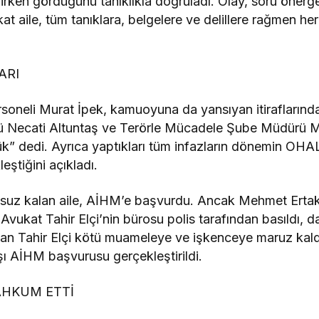
dilirken gördüğünü tanıklıkla doğruladı. Olay, soru önerg
t aile, tüm tanıklara, belgelere ve delillere rağmen he
ARI
soneli Murat İpek, kamuoyuna da yansıyan itiraflarınd
ü Necati Altuntaş ve Terörle Mücadele Şube Müdürü 
” dedi. Ayrıca yaptıkları tüm infazların dönemin OHAL 
leştiğini açıkladı.
suz kalan aile, AİHM’e başvurdu. Ancak Mehmet Ertak’
vukat Tahir Elçi’nin bürosu polis tarafından basıldı, d
ınan Tahir Elçi kötü muameleye ve işkenceye maruz kal
şı AİHM başvurusu gerçekleştirildi.
AHKUM ETTİ