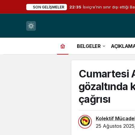
22:35
İsviçre’nin sınır dışı ettiğ
SON GELIŞMELER
Mod
değiştir
BELGELER
AÇIKLAM
Cumartesi A
çin.
gözaltında 
çağrısı
n.
Kolektif Mücade
in.
25 Ağustos 2025