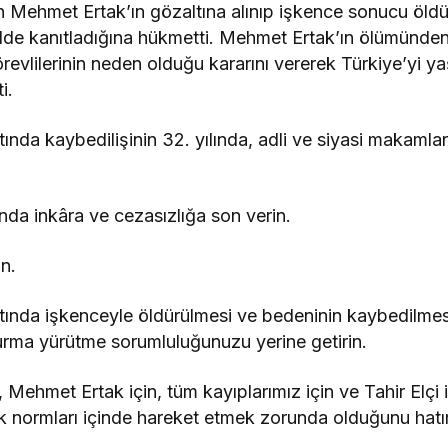
n Mehmet Ertak’ın gözaltına alınıp işkence sonucu öld
lde kanıtladığına hükmetti. Mehmet Ertak’ın ölümünde
revlilerinin neden olduğu kararını vererek Türkiye’yi y
i.
ında kaybedilişinin 32. yılında, adli ve siyasi makamla
da inkâra ve cezasızlığa son verin.
n.
ında işkenceyle öldürülmesi ve bedeninin kaybedilmesiyle
rma yürütme sorumluluğunuzu yerine getirin.
 Mehmet Ertak için, tüm kayıplarımız için ve Tahir Elçi 
k normları içinde hareket etmek zorunda olduğunu hatı