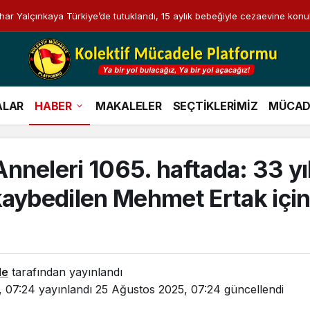
i Bahar Yalçınkaya Türkiye’de tutuklandı, 15 aylık bebeğiyle cezaevine konu
ALAR
HABER
MAKALELER
SEÇTİKLERİMİZ
MÜCAD
nneleri 1065. haftada: 33 yı
kaybedilen Mehmet Ertak için
le
tarafından yayınlandı
, 07:24
yayınlandı
25 Ağustos 2025, 07:24
güncellendi