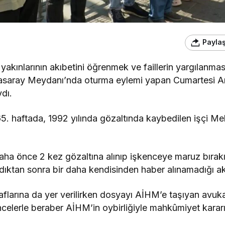
Payla
akınlarının akıbetini öğrenmek ve faillerin yargılanmas
tasaray Meydanı’nda oturma eylemi yapan Cumartesi Ann
dı.
5. haftada, 1992 yılında gözaltında kaybedilen işçi Meh
aha önce 2 kez gözaltına alınıp işkenceye maruz bırakı
ndıktan sonra bir daha kendisinden haber alınamadığı akt
aflarına da yer verilirken dosyayı AİHM’e taşıyan avuka
lerle beraber AİHM’in oybirliğiyle mahkûmiyet kararı ve