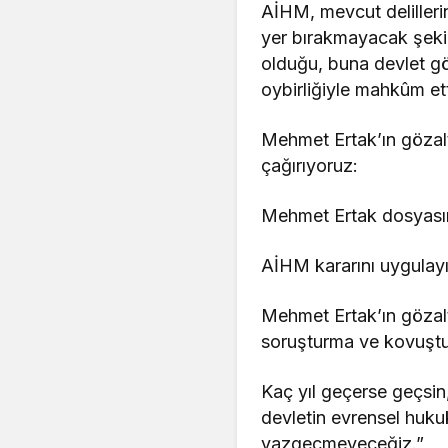
AİHM, mevcut delilleri
yer bırakmayacak şeki
olduğu, buna devlet gö
oybirliğiyle mahkûm ett
Mehmet Ertak’ın gözalt
çağırıyoruz:
Mehmet Ertak dosyasın
AİHM kararını uygulayı
Mehmet Ertak’ın gözalt
soruşturma ve kovuştu
Kaç yıl geçerse geçsin,
devletin evrensel huku
vazgeçmeyeceğiz.”