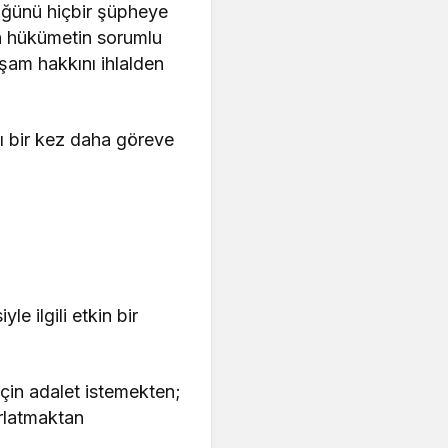
üğünü hiçbir şüpheye
n hükümetin sorumlu
aşam hakkını ihlalden
rı bir kez daha göreve
 ilgili etkin bir
için adalet istemekten;
rlatmaktan