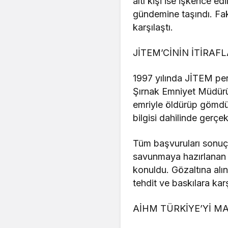
altı kişi ise işkence e
gündemine taşındı. Faka
karşılaştı.
JİTEM’CİNİN İTİRAFL
1997 yılında JİTEM per
Şırnak Emniyet Müdür
emriyle öldürüp gömdük
bilgisi dahilinde gerçek
Tüm başvuruları sonuç
savunmaya hazırlanan A
konuldu. Gözaltına al
tehdit ve baskılara kar
AİHM TÜRKİYE’Yİ M