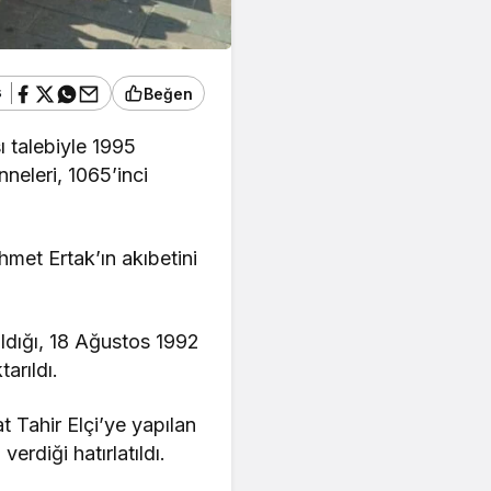
ş
Beğen
ı talebiyle 1995
eleri, 1065’inci
met Ertak’ın akıbetini
ldığı, 18 Ağustos 1992
arıldı.
t Tahir Elçi’ye yapılan
rdiği hatırlatıldı.