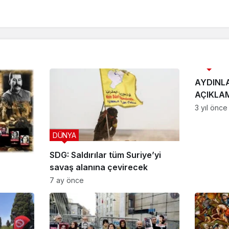
HABER
AYDINL
AÇIKLA
3 yıl önce
DÜNYA
SDG: Saldırılar tüm Suriye’yi
savaş alanına çevirecek
7 ay önce