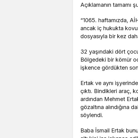
Açıklamanın tamamı şu
“1065. haftamızda, AİHM
ancak iç hukukta kovu
dosyasıyla bir kez da
32 yaşındaki dört çoc
Bölgedeki bir kömür oc
işkence gördükten sonr
Ertak ve aynı işyerind
çıktı. Bindikleri araç,
ardından Mehmet Ertak
gözaltına alındığına d
söylendi.
Baba İsmail Ertak bunu