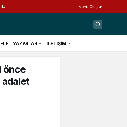
ldu
Menü Oluştur
ELE
YAZARLAR
İLETİŞİM
l önce
 adalet