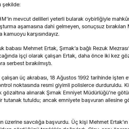
 şekilde:
’in mevcut delilleri yeterli bularak oybirliğiyle mahkûm
şturma aşamasına dahi gelmeyen, sonuçsuz bırakılan
ha kamuoyu karşısındayız.
uk babası Mehmet Ertak, Şırnak’a bağlı Rezuk Mezrası
ağında işçi olarak çalışan Ertak, daha önce iki kez göz
a serbest bırakılmıştı.
e çalışan üç akrabası, 18 Ağustos 1992 tarihinde işten
 kontrol noktasında resmi giyimli polislerce durduruldu. 
 gözaltına alınarak Şırnak Emniyet Müdürlüğü’ne götü
air tutanak tutuldu; ancak emniyete başvuran ailesine g
n üzerine savcılığa başvurdu. Üç kişi Mehmet Ertak’ın g