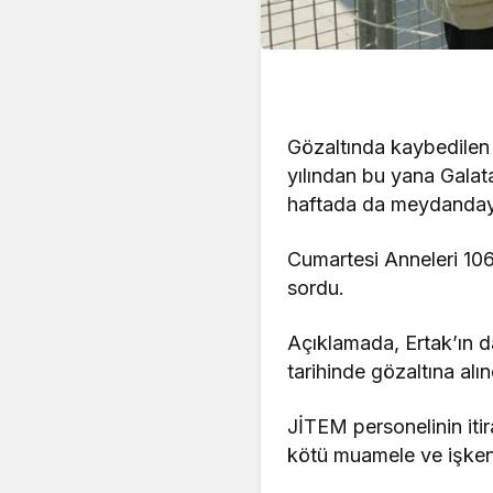
Gözaltında kaybedilen y
yılından bu yana Gala
haftada da meydanday
Cumartesi Anneleri 106
sordu.
Açıklamada, Ertak’ın d
tarihinde gözaltına alı
JİTEM personelinin itir
kötü muamele ve işkence