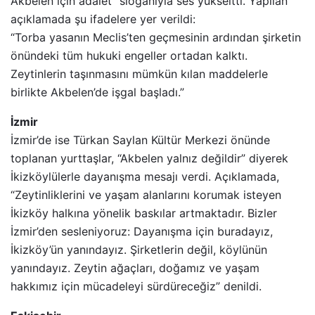
Akbelen için adalet” sloganıyla ses yükseltti. Yapılan
açıklamada şu ifadelere yer verildi:
“Torba yasanın Meclis’ten geçmesinin ardından şirketin
önündeki tüm hukuki engeller ortadan kalktı.
Zeytinlerin taşınmasını mümkün kılan maddelerle
birlikte Akbelen’de işgal başladı.”
İzmir
İzmir’de ise Türkan Saylan Kültür Merkezi önünde
toplanan yurttaşlar, “Akbelen yalnız değildir” diyerek
İkizköylülerle dayanışma mesajı verdi. Açıklamada,
“Zeytinliklerini ve yaşam alanlarını korumak isteyen
İkizköy halkına yönelik baskılar artmaktadır. Bizler
İzmir’den sesleniyoruz: Dayanışma için buradayız,
İkizköy’ün yanındayız. Şirketlerin değil, köylünün
yanındayız. Zeytin ağaçları, doğamız ve yaşam
hakkımız için mücadeleyi sürdüreceğiz” denildi.