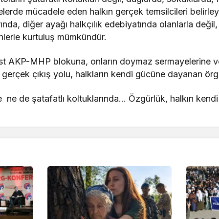
elerde mücadele eden halkın gerçek temsilcileri belirleyi
nda, diğer ayağı halkçılık edebiyatında olanlarla değil, s
enlerle kurtuluş mümkündür.
ist AKP-MHP blokuna, onların doymaz sermayelerine 
ek gerçek çıkış yolu, halkların kendi gücüne dayanan örgü
 ne de şatafatlı koltuklarında… Özgürlük, halkın kend