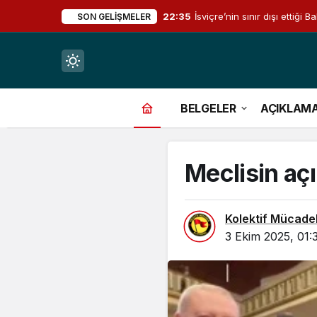
22:35
İsviçre’nin sınır dışı ettiğ
SON GELIŞMELER
Mod
değiştir
BELGELER
AÇIKLAM
Meclisin açı
çin.
Kolektif Mücade
3 Ekim 2025, 01:
n.
in.