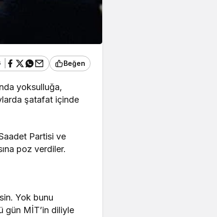
ş
Beğen
anda yoksulluğa,
ylarda şatafat içinde
Saadet Partisi ve
sına poz verdiler.
ksin. Yok bunu
 gün MİT’in diliyle