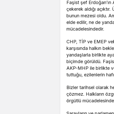
Faşist şef Erdoğan’ın
çekerek aldığı açıktır
bunun mezesi oldu. Am
elde edilir, ne de yan
mücadelesindedir.
CHP, TİP ve EMEP vekill
karşısında halkın bekl
yandaşlarla birlikte ay
biçimde görüldü. Faşist
AKP-MHP ile birlikte ve
tuttuğu, ezilenlerin haf
Bizler tarihsel olarak 
çözmez. Halkların özgür
örgütlü mücadelesinde 
Sarayların ve parlament