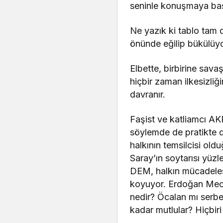
seninle konuşmaya başl
Ne yazık ki tablo tam d
önünde eğilip bükülüyor
Elbette, birbirine sava
hiçbir zaman ilkesizliğ
davranır.
Faşist ve katliamcı AK
söylemde de pratikte de
halkının temsilcisi ol
Saray’ın soytarısı yüzle
DEM, halkın mücadelesi
koyuyor. Erdoğan Mecli
nedir? Öcalan mı serbest
kadar mutlular? Hiçbiri