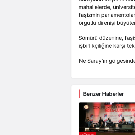
mahallelerde, üniversit
faşizmin parlamentoları
örgütlü direnişi büyüt
Sömürü düzenine, faş
işbirlikçiliğine karşı t
Ne Saray’ın gölgesinde
Benzer Haberler