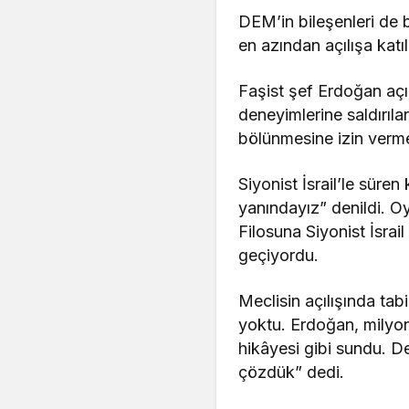
DEM’in bileşenleri de b
en azından açılışa katı
Faşist şef Erdoğan açıl
deneyimlerine saldırılar
bölünmesine izin verme
Siyonist İsrail’le süre
yanındayız” denildi. Oys
Filosuna Siyonist İsrai
geçiyordu.
Meclisin açılışında tabi
yoktu. Erdoğan, milyonl
hikâyesi gibi sundu. 
çözdük” dedi.