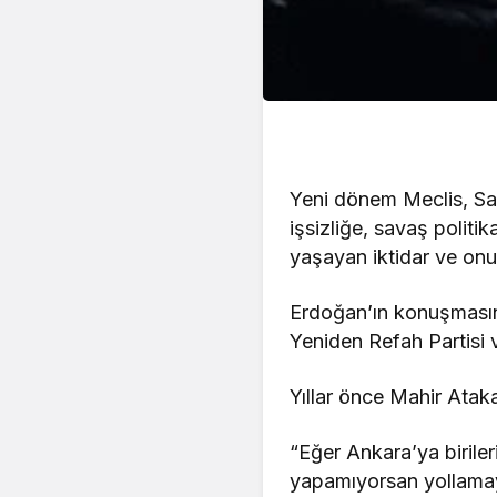
Yeni dönem Meclis, Sar
işsizliğe, savaş politi
yaşayan iktidar ve on
Erdoğan’ın konuşmasını
Yeniden Refah Partisi ve
Yıllar önce Mahir Atak
“Eğer Ankara’ya birile
yapamıyorsan yollamaya