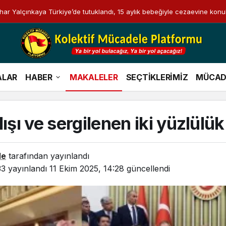
i Bahar Yalçınkaya Türkiye’de tutuklandı, 15 aylık bebeğiyle cezaevine konu
ALAR
HABER
MAKALELER
SEÇTİKLERİMİZ
MÜCAD
lışı ve sergilenen iki yüzlülük
le
tarafından yayınlandı
33
yayınlandı
11 Ekim 2025, 14:28
güncellendi