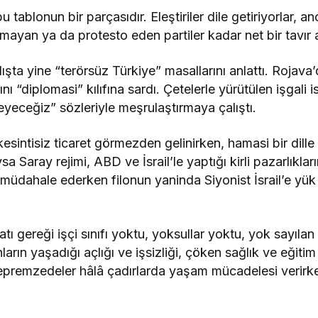
u tablonun bir parçasıdır. Eleştiriler dile getiriyorlar, 
lmayan ya da protesto eden partiler kadar net bir tavır a
ışta yine “terörsüz Türkiye” masallarını anlattı. Rojav
ını “diplomasi” kılıfına sardı. Çetelerle yürütülen işgali i
yeceğiz” sözleriyle meşrulaştırmaya çalıştı.
n kesintisiz ticaret görmezden gelinirken, hamasi bir dill
a Saray rejimi, ABD ve İsrail’le yaptığı kirli pazarlıkla
l müdahale ederken filonun yaninda Siyonist İsrail’e yük
atı gereği işçi sınıfı yoktu, yoksullar yoktu, yok sayılan
arın yaşadığı açlığı ve işsizliği, çöken sağlık ve eğitim 
Depremzedeler hâlâ çadırlarda yaşam mücadelesi verir