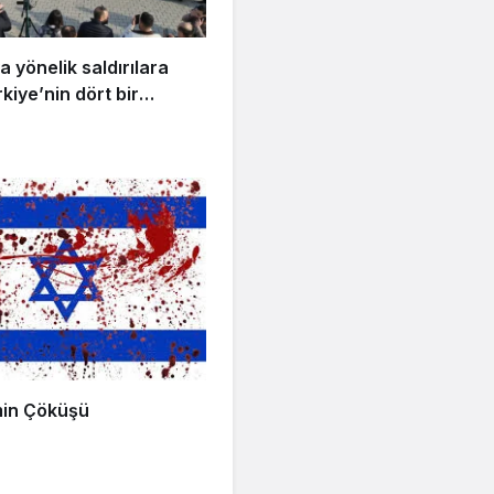
a yönelik saldırılara
kiye’nin dört bir
 eylemler
min Çöküşü