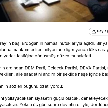
Payla
ay’ın başı Erdoğan’ın hamasi nutuklarıyla açıldı. Bir y
kalarına mahkûm edilen milyonlar; diğer yanda lüks sara
un yedek lastiğine dönüşmüş düzen muhalefeti…
n ardından DEM Parti, Gelecek Partisi, DEVA Partisi, 
killeri, aile saadetini andırır bir şekilde neşe içinde ba
an’ın sözleri bugünü özetliyordu:
rini yollayacaksan siyasetin güçlü olacak, denetleyece
caksın. Yoksa üç gün sonra devletin diliyle, dördüncü