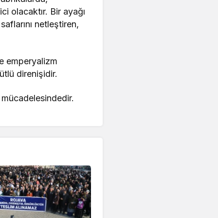
ci olacaktır. Bir ayağı
aflarını netleştiren,
ve emperyalizm
tlü direnişidir.
i mücadelesindedir.