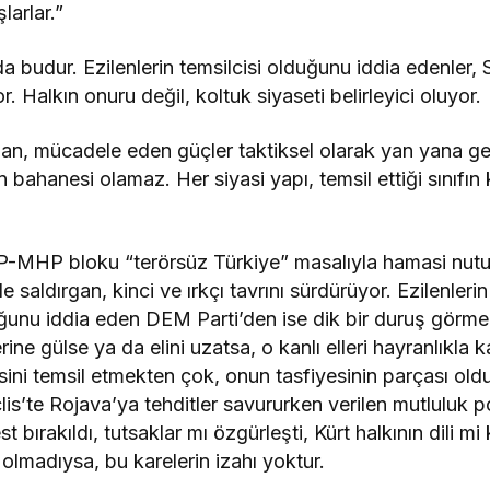
arlar.”
a budur. Ezilenlerin temsilcisi olduğunu iddia edenler, S
. Halkın onuru değil, koltuk siyaseti belirleyici oluyor.
şan, mücadele eden güçler taktiksel olarak yan yana gel
in bahanesi olamaz. Her siyasi yapı, temsil ettiği sınıfı
P-MHP bloku “terörsüz Türkiye” masalıyla hamasi nutu
 saldırgan, kinci ve ırkçı tavrını sürdürüyor. Ezilenleri
duğunu iddia eden DEM Parti’den ise dik bir duruş gör
rine gülse ya da elini uzatsa, o kanlı elleri hayranlıkla ka
ni temsil etmekten çok, onun tasfiyesinin parçası ol
s’te Rojava’ya tehditler savururken verilen mutluluk po
 bırakıldı, tutsaklar mı özgürleşti, Kürt halkının dili mi
 olmadıysa, bu karelerin izahı yoktur.