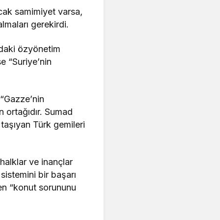
ancak samimiyet varsa,
lmaları gerekirdi.
a’daki özyönetim
se “Suriye’nin
e “Gazze’nin
rın ortağıdır. Sumad
 taşıyan Türk gemileri
 halklar ve inançlar
sistemini bir başarı
ken “konut sorununu