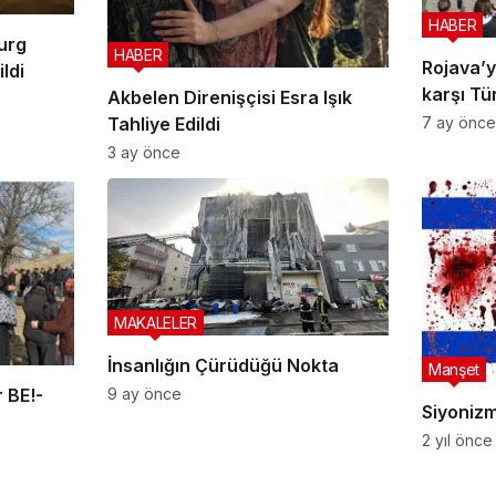
HABER
urg
HABER
Rojava’y
ldi
karşı Tür
Akbelen Direnişçisi Esra Işık
yanında
7 ay önce
Tahliye Edildi
3 ay önce
MAKALELER
İnsanlığın Çürüdüğü Nokta
Manşet
9 ay önce
 BE!-
Siyoniz
2 yıl önce