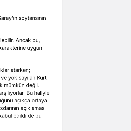
aray’ın soytarısının
ebilir. Ancak bu,
n karakterine uygun
klar atarken;
n ve yok sayılan Kürt
mek mümkün değil.
rşılıyorlar. Bu haliyle
duğunu açıkça ortaya
zlarının açıklaması
 kabul edildi de bu