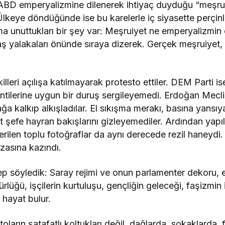
 ABD emperyalizmine dilenerek ihtiyaç duyduğu “meşrui
. Ülkeye döndüğünde ise bu karelerle iç siyasette perçi
a unuttukları bir şey var: Meşruiyet ne emperyalizmin
daş yalakaları önünde sıraya dizerek. Gerçek meşruiyet, 
eri açılışa katılmayarak protesto ettiler. DEM Parti ise i
entilerine uygun bir duruş sergileyemedi. Erdoğan Mecl
ağa kalkıp alkışladılar. El sıkışma merakı, basına yansı
 şefe hayran bakışlarını gizleyemediler. Ardından yapıl
rilen toplu fotoğraflar da aynı derecede rezil haneydi. 
ızasına kazındı.
hep söyledik: Saray rejimi ve onun parlamenter dekoru, ez
lüğü, işçilerin kurtuluşu, gençliğin geleceği, faşizmin 
hayat bulur.
oların şatafatlı koltukları değil, dağlarda, sokaklarda, 