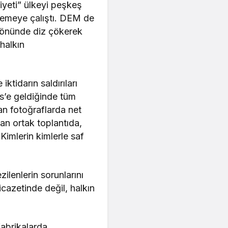
yeti” ülkeyi peşkeş
nlemeye çalıştı. DEM de
 önünde diz çökerek
halkın
ktidarın saldırıları
is’e geldiğinde tüm
yan fotoğraflarda net
an ortak toplantıda,
Kimlerin kimlerle saf
ilenlerin sorunlarını
icazetinde değil, halkın
fabrikalarda,