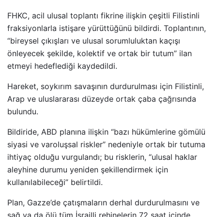
FHKC, acil ulusal toplantı fikrine ilişkin çeşitli Filistinli
fraksiyonlarla istişare yürüttüğünü bildirdi. Toplantının,
“bireysel çıkışları ve ulusal sorumluluktan kaçışı
önleyecek şekilde, kolektif ve ortak bir tutum” ilan
etmeyi hedeflediği kaydedildi.
Hareket, soykırım savaşının durdurulması için Filistinli,
Arap ve uluslararası düzeyde ortak çaba çağrısında
bulundu.
Bildiride, ABD planına ilişkin “bazı hükümlerine gömülü
siyasi ve varoluşsal riskler” nedeniyle ortak bir tutuma
ihtiyaç olduğu vurgulandı; bu risklerin, “ulusal haklar
aleyhine durumu yeniden şekillendirmek için
kullanılabileceği” belirtildi.
Plan, Gazze’de çatışmaların derhal durdurulmasını ve
sağ ya da ölü tüm İsrailli rehinelerin 72 saat içinde