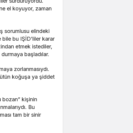
liler sürdürüyordu.
rine el koyuyor, zaman
uş sorumlusu elindeki
ile bu IŞİD’liler karar
indan etmek istediler,
 durmaya başladılar.
apmaya zorlanmasıydı.
 bütün koğuşa ya şiddet
 bozan” kişinin
anmalarıydı. Bu
ası tam bir sinir