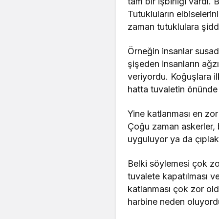
tam bir işbirliği vardı
Tutukluların elbiseleri
zaman tutuklulara şidd
Örneğin insanlar susadı
şişeden insanların ağzı
veriyordu. Koğuşlara il
hatta tuvaletin önünd
Yine katlanması en zor 
Çoğu zaman askerler, b
uyguluyor ya da çıplak
Belki söylemesi çok zo
tuvalete kapatılması ve
katlanması çok zor old
harbine neden oluyord