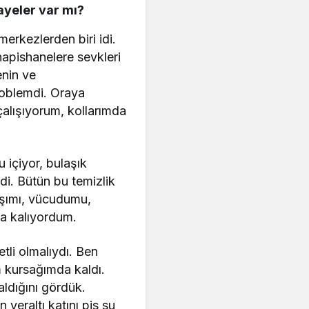
kayeler var mı?
 merkezlerden biri idi.
hapishanelere sevkleri
enin ve
roblemdi. Oraya
çalışıyorum, kollarımda
 içiyor, bulaşık
di. Bütün bu temizlik
başımı, vücudumu,
da kalıyordum.
li olmalıydı. Ben
 kursağımda kaldı.
aldığını gördük.
yeraltı katını pis su