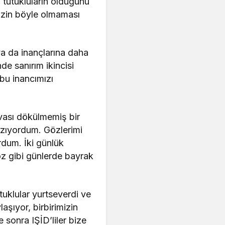
 tutukluların olduğunu
mizin böyle olmaması
ya da inançlarına daha
de sanırım ikincisi
bu inancımızı
vası dökülmemiş bir
yazıyordum. Gözlerimi
rdum. İki günlük
oz gibi günlerde bayrak
uklular yurtseverdi ve
aşıyor, birbirimizin
e sonra IŞİD’liler bize