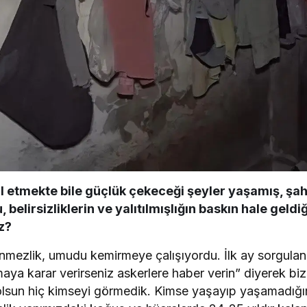
l etmekte bile güçlük çekeceği şeyler yaşamış, şa
 belirsizliklerin ve yalıtılmışlığın baskın hale geldi
z?
ilinmezlik, umudu kemirmeye çalışıyordu. İlk ay sorgul
ya karar verirseniz askerlere haber verin” diyerek bizi
olsun hiç kimseyi görmedik. Kimse yaşayıp yaşamadığım