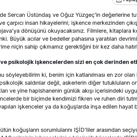
de Sercan Üstündaş ve Oğuz Yüzgeç’in değerlerine tu
ve çarpıcı insan hikayelerini; işkence merkezinden çıkı
ojava’ya dönüşünü okuyacaksınız. Filmlere, kitaplara 
ınki. Büyük acılar ve bedeller pahasına yaratılan devri
ime niçin sahip çıkmamız gerektiğini bir kez daha hatırl
l ve psikolojik işkencelerden sizi en çok derinden e
 söyleyebilirim ki, benim için katlanılması en zor olan
sikolojik saldırılar değil, askerlerin diğer tutukluların 
arı ve yine hapishanenin günlük akışı içerisindeki uygu
ncelerde bir biçimde kendimizi fikren ve ruhen diri tut
yapılan işkenceler ya da koğuşlarda inşa edilen hayat 
tün koğuşların sorumlularını IŞİD’liler arasından seçiyo