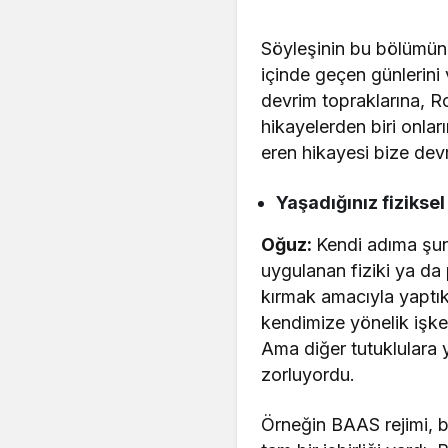
Söyleşinin bu bölümün
içinde geçen günlerini 
devrim topraklarına, R
hikayelerden biri onlar
eren hikayesi bize devr
Yaşadığınız fizikse
Oğuz:
Kendi adıma şunu
uygulanan fiziki ya da p
kırmak amacıyla yaptıkl
kendimize yönelik işke
Ama diğer tutuklulara 
zorluyordu.
Örneğin BAAS rejimi, bü