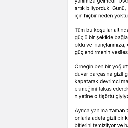
yanımıza gelmedi. Üste
artık biliyorduk. Günü
için hiçbir neden yoktu
Tüm bu koşullar altınd
güçlü bir şekilde bağl
oldu ve inançlarımıza,
güçlendirmenin vesiles
Örneğin ben bir yoğurt
duvar parçasına gizli g
kapatarak devrimci mar
ekmeğimi takas ederek 
niyetine o tişörtü giyi
Ayrıca yanıma zaman za
onlarla adeta gizli bir
bitlerini temizliyor ve 