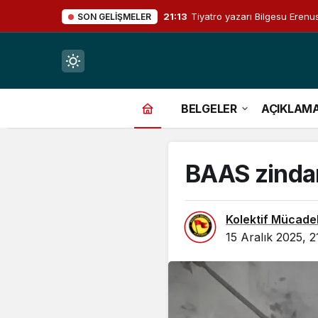
21:13
Tiyatro yazarı Bilgesu Erenus
SON GELIŞMELER
Mod
değiştir
BELGELER
AÇIKLAM
BAAS zindan
çin.
Kolektif Mücade
15 Aralık 2025, 2
n.
in.