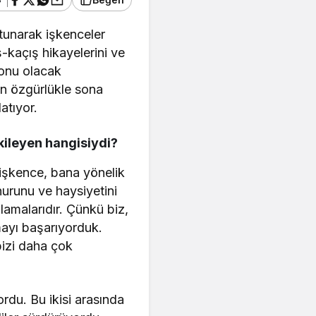
tunarak işkenceler
ş-kaçış hikayelerini ve
konu olacak
min özgürlükle sona
atıyor.
tkileyen hangisiydi?
 işkence, bana yönelik
onurunu ve haysiyetini
lamalarıdır. Çünkü biz,
mayı başarıyorduk.
bizi daha çok
rdu. Bu ikisi arasında