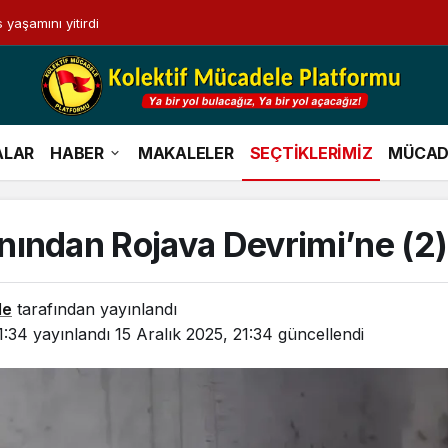
 yaşamını yitirdi
ALAR
HABER
MAKALELER
SEÇTİKLERİMİZ
MÜCAD
ından Rojava Devrimi’ne (2)
le
tarafından yayınlandı
1:34
yayınlandı
15 Aralık 2025, 21:34
güncellendi