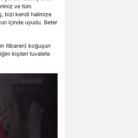
erimiz ve tüm
ş, bizi kendi halimize
yun içinde uyudu. Beter
en itibaren) koğuşun
ğim kişileri tuvalete