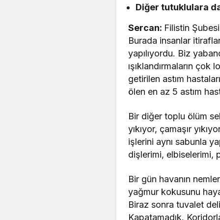
Diğer tutuklulara da
Sercan:
Filistin Şubesi
Burada insanlar itiraf
yapılıyordu. Biz yabanc
ışıklandırmaların çok 
getirilen astım hastala
ölen en az 5 astım has
Bir diğer toplu ölüm se
yıkıyor, çamaşır yıkıyo
işlerini aynı sabunla 
dişlerimi, elbiselerim
Bir gün havanın nemlen
yağmur kokusunu hayat
Biraz sonra tuvalet del
Kapatamadık. Koridorla