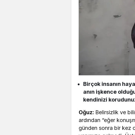
Birçok insanın haya
anın işkence olduğu,
kendinizi korudunu
Oğuz:
Belirsizlik ve b
ardından “eğer konuşma
günden sonra bir kez 