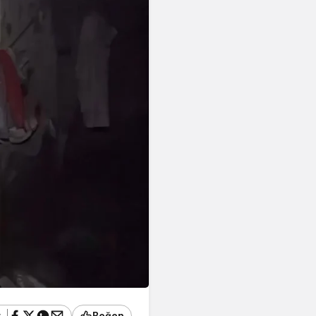
ş
Beğen