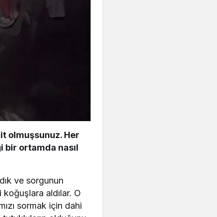
hit olmuşsunuz. Her
ği bir ortamda nasıl
andık ve sorgunun
 koğuşlara aldılar. O
ızı sormak için dahi