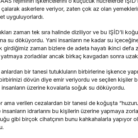
. BAAS rejiminin işkencelerini o küçücük hücrelerde IŞİD’
ni çalarak askerlere veriyor, zaten çok az olan yemekle
et uyguluyorlardı.
kları zaman tek sıra halinde diziliyor ve bu IŞİD’li koğ
na su döküyordu. Yani insanların ne kadar su içeceğine b
k girdiğimiz zaman bizlere de adeta hayatı ikinci defa z
e yatmaya zorladılar ancak birkaç kavgadan sonra uzak
anlardan bir tanesi tutukluların birbirlerine işkence y
irbirinizi dövün diye emir veriyordu ve seçilen kişiler
 insanların üzerine kovalarla soğuk su döküyordu.
r ama verilen cezalardan bir tanesi de koğuşta “huzuru
 insanların idrarlarını bu kişilerin üzerine yapmaya zorl
uğu gibi birçok cihatçının bunu kahkahalarla yapıyor olm
u.