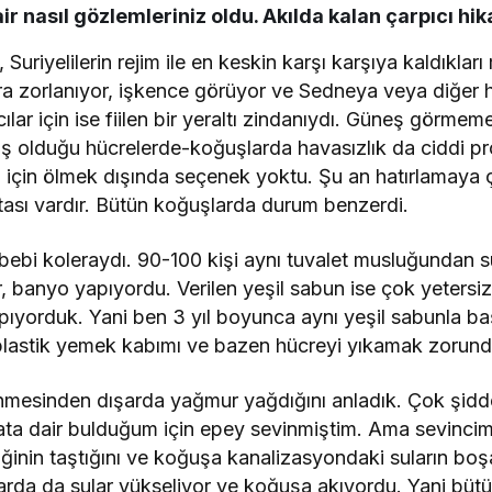
ir nasıl gözlemleriniz oldu. Akılda kalan çarpıcı hi
, Suriyelilerin rejim ile en keskin karşı karşıya kaldıkları
lara zorlanıyor, işkence görüyor ve Sedneya veya diğer 
ılar için ise fiilen bir yeraltı zindanıydı. Güneş görmem
loş olduğu hücrelerde-koğuşlarda havasızlık da ciddi p
rı için ölmek dışında seçenek yoktu. Şu an hatırlamaya 
tası vardır. Bütün koğuşlarda durum benzerdi.
bebi koleraydı. 90-100 kişi aynı tuvalet musluğundan su
r, banyo yapıyordu. Verilen yeşil sabun ise çok yetersiz
yapıyorduk. Yani ben 3 yıl boyunca aynı yeşil sabunla 
i, plastik yemek kabımı ve bazen hücreyi yıkamak zorun
mesinden dışarda yağmur yağdığını anladık. Çok şiddet
a dair bulduğum için epey sevinmiştim. Ama sevincim
iğinin taştığını ve koğuşa kanalizasyondaki suların boş
rda da sular yükseliyor ve koğuşa akıyordu. Yani bütün 