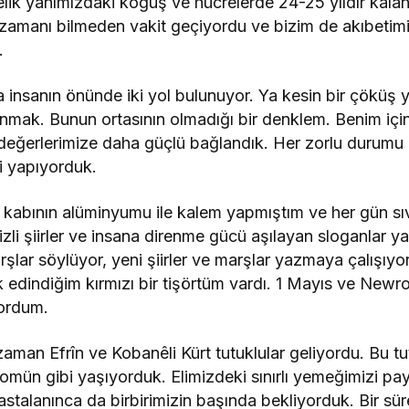
lik yanımızdaki koğuş ve hücrelerde 24-25 yıldır kalan
, zamanı bilmeden vakit geçiyordu ve bizim de akıbeti
.
a insanın önünde iki yol bulunuyor. Ya kesin bir çöküş 
anmak. Bunun ortasının olmadığı bir denklem. Benim için
 değerlerimize daha güçlü bağlandık. Her zorlu durumu 
i yapıyorduk.
 kabının alüminyumu ile kalem yapmıştım ve her gün sı
izli şiirler ve insana direnme gücü aşılayan sloganlar 
şlar söylüyor, yeni şiirler ve marşlar yazmaya çalışıyo
edindiğim kırmızı bir tişörtüm vardı. 1 Mayıs ve Newr
yordum.
man Efrîn ve Kobanêli Kürt tutuklular geliyordu. Bu tut
 komün gibi yaşıyorduk. Elimizdeki sınırlı yemeğimizi payl
hastalanınca da birbirimizin başında bekliyorduk. Bir sür