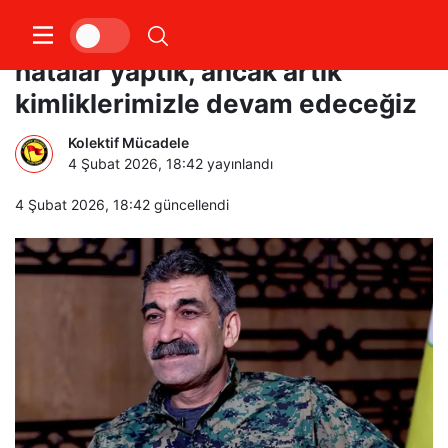
SDG Komutanı: Elbette bazı
hatalar yaptık, ancak artık
kimliklerimizle devam edeceğiz
Kolektif Mücadele
4 Şubat 2026, 18:42
yayınlandı
4 Şubat 2026, 18:42
güncellendi