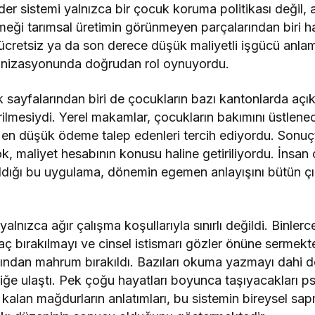
er sistemi yalnızca bir çocuk koruma politikası değil
meği tarımsal üretimin görünmeyen parçalarından biri hal
r ücretsiz ya da son derece düşük maliyetli işgücü anla
anizasyonunda doğrudan rol oynuyordu.
lık sayfalarından biri de çocukların bazı kantonlarda açı
rilmesiydi. Yerel makamlar, çocukların bakımını üstlenece
en düşük ödeme talep edenleri tercih ediyordu. Sonuç
k, maliyet hesabının konusu haline getiriliyordu. İnsan
dığı bu uygulama, dönemin egemen anlayışını bütün çıp
alnızca ağır çalışma koşullarıyla sınırlı değildi. Binlerce
aç bırakılmayı ve cinsel istismarı gözler önüne sermekt
ından mahrum bırakıldı. Bazıları okuma yazmayı dahi 
ğe ulaştı. Pek çoğu hayatları boyunca taşıyacakları ps
kalan mağdurların anlatımları, bu sistemin bireysel sapm