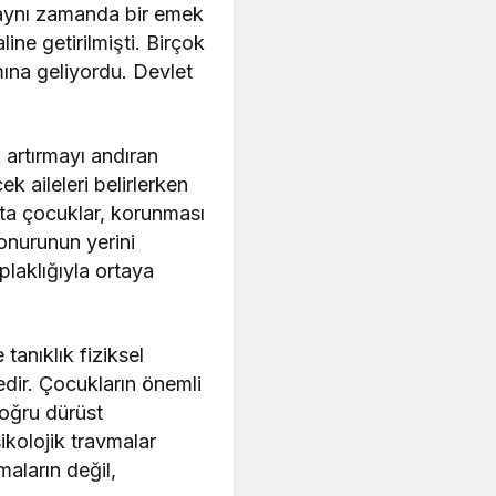
, aynı zamanda bir emek
ine getirilmişti. Birçok
mına geliyordu. Devlet
k artırmayı andıran
k aileleri belirlerken
ta çocuklar, korunması
 onurunun yerini
laklığıyla ortaya
 tanıklık fiziksel
edir. Çocukların önemli
doğru dürüst
ikolojik travmalar
aların değil,