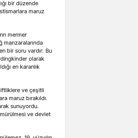
ığı bir düzende
istismarlara maruz
arın mermer
dağ manzaralarında
n bir soru vardır: Bu
erdingkinder olarak
ldığı en karanlık
tliklere ve çeşitli
mara maruz bırakıldı.
arak sunuyordu.
ömürülmesi ve devlet
nülemez. 19. yüzyılın