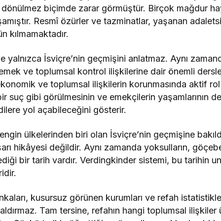
ri dönülmez biçimde zarar görmüştür. Birçok mağdur ha
şamıştır. Resmî özürler ve tazminatlar, yaşanan adaletsi
ün kılmamaktadır.
ze yalnızca İsviçre’nin geçmişini anlatmaz. Aynı zaman
emek ve toplumsal kontrol ilişkilerine dair önemli dersle
omik ve toplumsal ilişkilerin korunmasında aktif rol
 bir suç gibi görülmesinin ve emekçilerin yaşamlarının de
dilere yol açabileceğini gösterir.
ngin ülkelerinden biri olan İsviçre’nin geçmişine bakıl
rı hikâyesi değildir. Aynı zamanda yoksulların, göçebe
diği bir tarih vardır. Verdingkinder sistemi, bu tarihin
idir.
nkaları, kusursuz görünen kurumları ve refah istatistikle
aldırmaz. Tam tersine, refahın hangi toplumsal ilişkiler 