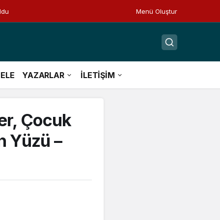
ldu
Menü Oluştur
ELE
YAZARLAR
İLETİŞİM
der, Çocuk
n Yüzü –