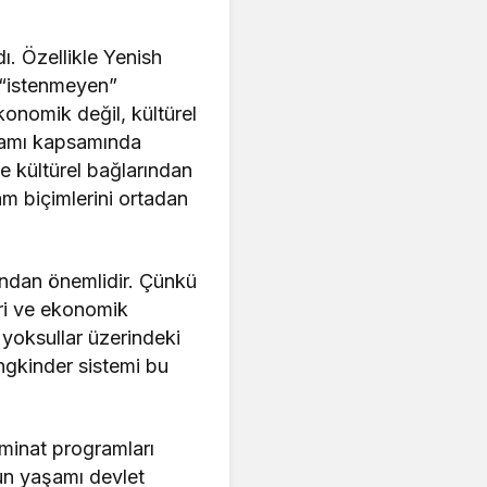
ı. Özellikle Yenish
 “istenmeyen”
konomik değil, kültürel
gramı kapsamında
ve kültürel bağlarından
am biçimlerini ortadan
sından önemlidir. Çünkü
eri ve ekonomik
yoksullar üzerindeki
ngkinder sistemi bu
zminat programları
un yaşamı devlet