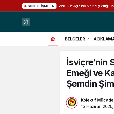
22:35
İsviçre’nin sınır dışı ettiğ
SON GELIŞMELER
Mod
değiştir
BELGELER
AÇIKLAM
İsviçre’nin
çin.
Emeği ve Ka
Şemdin Şim
n.
Kolektif Mücade
in.
15 Haziran 2026,