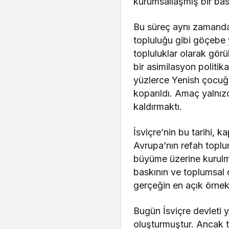
kurumsallaşmış bir ba
Bu süreç aynı zamanda 
topluluğu gibi göçebe
topluluklar olarak görü
bir asimilasyon politi
yüzlerce Yenish çocuğu 
koparıldı. Amaç yalnız
kaldırmaktı.
İsviçre’nin bu tarihi, 
Avrupa’nın refah toplum
büyüme üzerine kurulm
baskının ve toplumsal 
gerçeğin en açık örnekl
Bugün İsviçre devleti 
oluşturmuştur. Ancak 