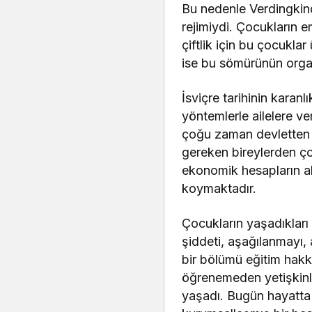
Bu nedenle Verdingkind
rejimiydi. Çocukların e
çiftlik için bu çocukla
ise bu sömürünün org
İsviçre tarihinin karan
yöntemlerle ailelere ve
çoğu zaman devletten 
gereken bireylerden ço
ekonomik hesapların al
koymaktadır.
Çocukların yaşadıkları y
şiddeti, aşağılanmayı, 
bir bölümü eğitim hakk
öğrenemeden yetişkinli
yaşadı. Bugün hayatta 