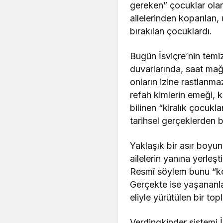
gereken” çocuklar olar
ailelerinden koparılan
bırakılan çocuklardı.
Bugün İsviçre’nin tem
duvarlarında, saat mağ
onların izine rastlanma
refah kimlerin emeği, k
bilinen “kiralık çocukl
tarihsel gerçeklerden bi
Yaklaşık bir asır boyunc
ailelerin yanına yerleşti
Resmî söylem bunu “ko
Gerçekte ise yaşananla
eliyle yürütülen bir t
Verdingkinder sistemi 