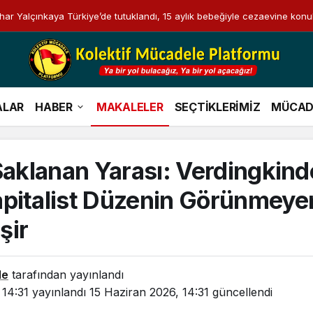
i Bahar Yalçınkaya Türkiye’de tutuklandı, 15 aylık bebeğiyle cezaevine konu
ALAR
HABER
MAKALELER
SEÇTİKLERİMİZ
MÜCAD
 Saklanan Yarası: Verdingkin
pitalist Düzenin Görünmeye
şir
le
tarafından yayınlandı
 14:31
yayınlandı
15 Haziran 2026, 14:31
güncellendi