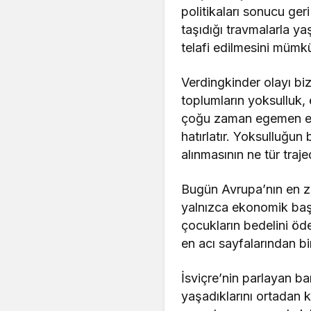
politikaları sonucu ge
taşıdığı travmalarla ya
telafi edilmesini mümk
Verdingkinder olayı bi
toplumların yoksulluk, 
çoğu zaman egemen ekon
hatırlatır. Yoksulluğun
alınmasının ne tür traje
Bugün Avrupa’nın en ze
yalnızca ekonomik başa
çocukların bedelini öde
en acı sayfalarından bir
İsviçre’nin parlayan ba
yaşadıklarını ortadan k