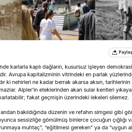
Payla
nde karlarla kaplı dağların, kusursuz işleyen demokrasi
dir. Avrupa kapitalizminin vitrindeki en parlak yüzlerinde
r ki nehirleri ne kadar berrak akarsa aksın, tarihlerinin
mazlar. Alpler’in eteklerinden akan sular kentleri yıkaya
 parlatabilir; fakat geçmişin üzerindeki lekeleri silemez.
ışarıdan bakıldığında düzenin ve refahın simgesi gibi g
boyunca sessizliğe gömülmüş binlerce çocuğun çığlığı va
orunmaya muhtaç”, “eğitilmesi gereken” ya da “uygun aile