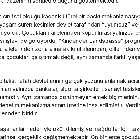
skı düzeninin sonucu olduğunu göstermektedir.
sınıfsal olduğu kadar kültürel bir baskı mekanizmasıyd
 yaşam süren kesimler devlet tarafından “uyumsuz” ve
lüyordu. Çocukların ailelerinden koparılması yalnızca e
kası işlevi de görüyordu. “Kinder der Landstrasse” pro
ailelerinden zorla alınarak kimliklerinden, dillerinden 
ca çocukları çalıştırmak değil, aynı zamanda farklı yaş
kapitalist refah devletlerinin gerçek yüzünü anlamak açı
ları yalnızca bankalar, sigorta şirketleri, sanayi tesisl
amıştır. Aynı zamanda görünmeyen emek biçimlerinin, 
denetim mekanizmalarının üzerine inşa edilmiştir. Verdi
erinden biridir.
yaşananlar nedeniyle özür dilemiş ve mağdurlar için ta
tarihsel gerçeklik değişmemektedir. On binlerce çocuğ