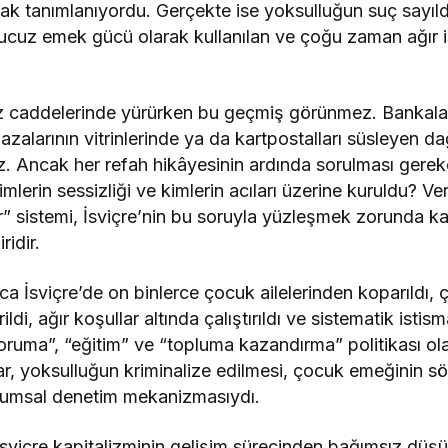
ak tanımlanıyordu. Gerçekte ise yoksulluğun suç sayıld
, ucuz emek gücü olarak kullanılan ve çoğu zaman ağır 
iz caddelerinde yürürken bu geçmiş görünmez. Bankal
azalarının vitrinlerinde ya da kartpostalları süsleyen 
z. Ancak her refah hikâyesinin ardında sorulması gereke
imlerin sessizliği ve kimlerin acıları üzerine kuruldu? V
ar” sistemi, İsviçre’nin bu soruyla yüzleşmek zorunda ka
ridir.
a İsviçre’de on binlerce çocuk ailelerinden koparıldı, çif
rildi, ağır koşullar altında çalıştırıldı ve sistematik istis
ruma”, “eğitim” ve “topluma kazandırma” politikası ol
r, yoksulluğun kriminalize edilmesi, çocuk emeğinin s
oplumsal denetim mekanizmasıydı.
İsviçre kapitalizminin gelişim sürecinden bağımsız düşü