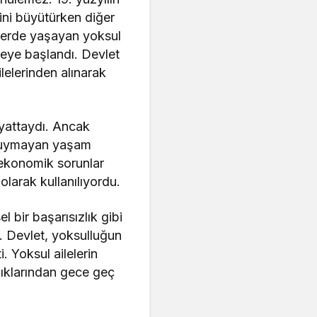
mini büyütürken diğer
elerde yaşayan yoksul
lmeye başlandı. Devlet
lelerinden alınarak
ayattaydı. Ancak
a uymayan yaşam
e ekonomik sorunlar
larak kullanılıyordu.
 bir başarısızlık gibi
i. Devlet, yoksulluğun
. Yoksul ailelerin
ışıklarından gece geç