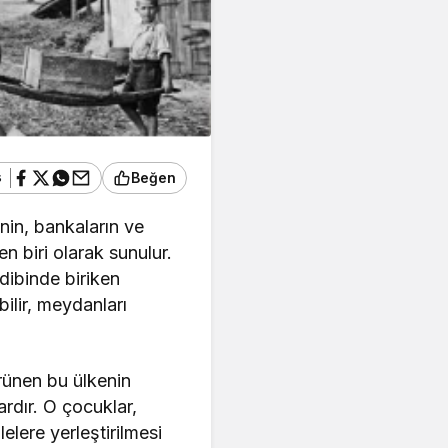
ş
Beğen
nin, bankaların ve
n biri olarak sunulur.
 dibinde biriken
bilir, meydanları
örünen bu ülkenin
rdır. O çocuklar,
lere yerleştirilmesi