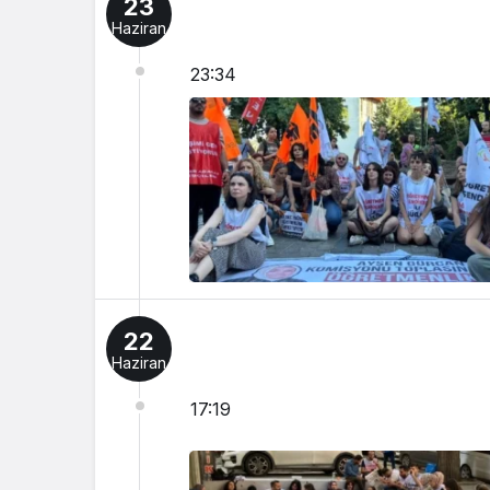
23
Haziran
23:34
22
Haziran
17:19