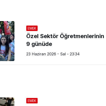
EMEK
Özel Sektör Öğretmenlerinin d
9 günüde
23 Haziran 2026 - Sal - 23:34
EMEK