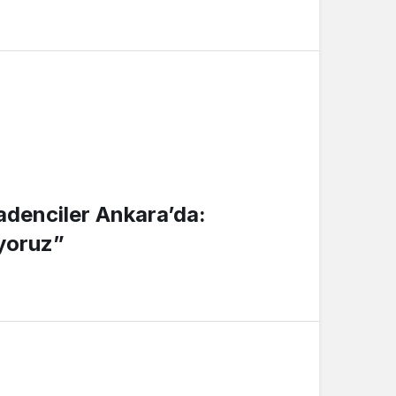
denciler Ankara’da:
iyoruz”