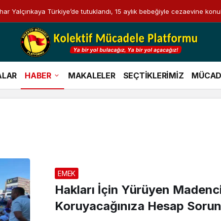
i Bahar Yalçınkaya Türkiye’de tutuklandı, 15 aylık bebeğiyle cezaevine konu
EMEK
ALAR
HABER
MAKALELER
SEÇTİKLERİMİZ
MÜCAD
Haberleri
EMEK
Hakları İçin Yürüyen Madenci
Koruyacağınıza Hesap Soru