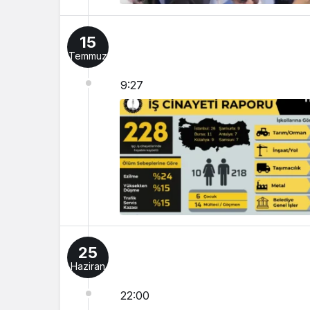
15
Temmuz
9:27
25
Haziran
22:00