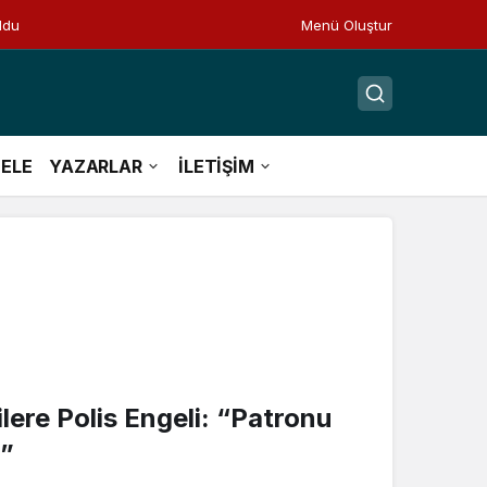
ldu
Menü Oluştur
ELE
YAZARLAR
İLETİŞİM
lere Polis Engeli: “Patronu
n”