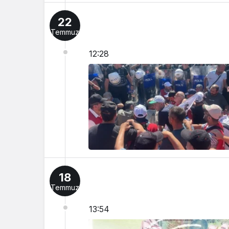
22
Temmuz
12:28
18
Temmuz
13:54