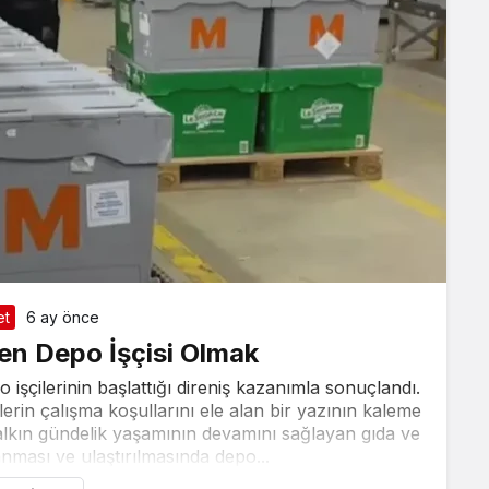
et
6 ay önce
en Depo İşçisi Olmak
şçilerinin başlattığı direniş kazanımla sonuçlandı.
ilerin çalışma koşullarını ele alan bir yazının kaleme
Halkın gündelik yaşamının devamını sağlayan gıda ve
anması ve ulaştırılmasında depo...