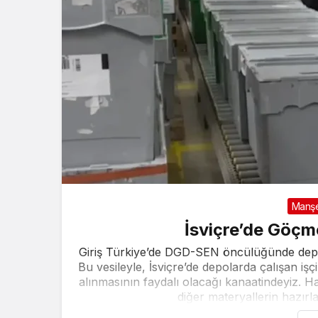
Manş
İsviçre’de Göçm
Giriş Türkiye’de DGD-SEN öncülüğünde depo i
Bu vesileyle, İsviçre’de depolarda çalışan işç
alınmasının faydalı olacağı kanaatindeyiz. 
diğer materyallerin hazırl