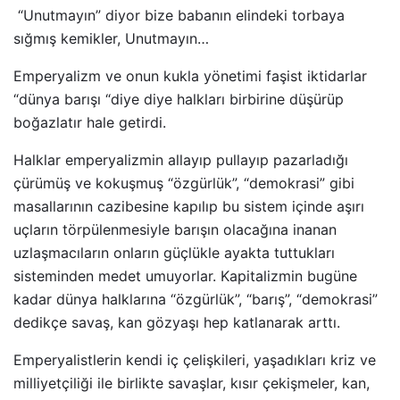
“Unutmayın” diyor bize babanın elindeki torbaya
sığmış kemikler, Unutmayın…
Emperyalizm ve onun kukla yönetimi faşist iktidarlar
“dünya barışı “diye diye halkları birbirine düşürüp
boğazlatır hale getirdi.
Halklar emperyalizmin allayıp pullayıp pazarladığı
çürümüş ve kokuşmuş “özgürlük”, “demokrasi” gibi
masallarının cazibesine kapılıp bu sistem içinde aşırı
uçların törpülenmesiyle barışın olacağına inanan
uzlaşmacıların onların güçlükle ayakta tuttukları
sisteminden medet umuyorlar. Kapitalizmin bugüne
kadar dünya halklarına “özgürlük”, “barış”, “demokrasi”
dedikçe savaş, kan gözyaşı hep katlanarak arttı.
Emperyalistlerin kendi iç çelişkileri, yaşadıkları kriz ve
milliyetçiliği ile birlikte savaşlar, kısır çekişmeler, kan,