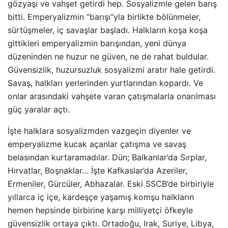
gözyaşı ve vahşet getirdi hep. Sosyalizmle gelen barış
bitti. Emperyalizmin “barışı”yla birlikte bölünmeler,
sürtüşmeler, iç savaşlar başladı. Halkların koşa koşa
gittikleri emperyalizmin barışından, yeni dünya
düzeninden ne huzur ne güven, ne de rahat buldular.
Güvensizlik, huzursuzluk sosyalizmi aratır hale getirdi.
Savaş, halkları yerlerinden yurtlarından kopardı. Ve
onlar arasındaki vahşete varan çatışmalarla onarılması
güç yaralar açtı.
İşte halklara sosyalizmden vazgeçin diyenler ve
emperyalizme kucak açanlar çatışma ve savaş
belasından kurtaramadılar. Dün; Balkanlar’da Sırplar,
Hırvatlar, Boşnaklar… İşte Kafkaslar’da Azeriler,
Ermeniler, Gürcüler, Abhazalar. Eski SSCB’de birbiriyle
yıllarca iç içe, kardeşçe yaşamış komşu halkların
hemen hepsinde birbirine karşı milliyetçi öfkeyle
güvensizlik ortaya çıktı. Ortadoğu, Irak, Suriye, Libya,