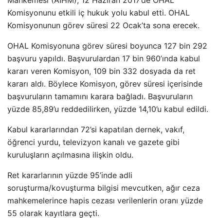
Mahkemesi (AİHM), 12 Haziran 2017’de OHAL
Komisyonunu etkili iç hukuk yolu kabul etti. OHAL
Komisyonunun görev süresi 22 Ocak’ta sona erecek.
OHAL Komisyonuna görev süresi boyunca 127 bin 292
başvuru yapıldı. Başvurulardan 17 bin 960’ında kabul
kararı veren Komisyon, 109 bin 332 dosyada da ret
kararı aldı. Böylece Komisyon, görev süresi içerisinde
başvuruların tamamını karara bağladı. Başvuruların
yüzde 85,89’u reddedilirken, yüzde 14,10’u kabul edildi.
Kabul kararlarından 72’si kapatılan dernek, vakıf,
öğrenci yurdu, televizyon kanalı ve gazete gibi
kuruluşların açılmasına ilişkin oldu.
Ret kararlarının yüzde 95’inde adli
soruşturma/kovuşturma bilgisi mevcutken, ağır ceza
mahkemelerince hapis cezası verilenlerin oranı yüzde
55 olarak kayıtlara geçti.