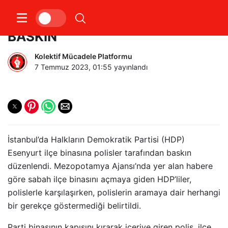
HDP ESENYURT İLÇE BİNASINA
BASKIN
Kolektif Mücadele Platformu
7 Temmuz 2023, 01:55
yayınlandı
İstanbul’da Halkların Demokratik Partisi (HDP)
Esenyurt ilçe binasına polisler tarafından baskın
düzenlendi. Mezopotamya Ajansı’nda yer alan habere
göre sabah ilçe binasını açmaya giden HDP’liler,
polislerle karşılaşırken, polislerin aramaya dair herhangi
bir gerekçe göstermediği belirtildi.
Parti binasının kapısını kırarak içeriye giren polis, ilçe