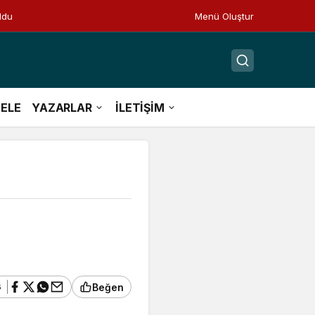
ldu
Menü Oluştur
ELE
YAZARLAR
İLETİŞİM
ş
Beğen