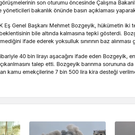
örüşmelerinin son oturumu öncesinde Çalışma Bakanlığ
yöneticileri bakanlık önünde basın açıklaması yaparak 
 Eş Genel Başkanı Mehmet Bozgeyik, hükümetin iki te
eklentisinin bile altında kalmasına tepki gösterdi. Boz
ediğini ifade ederek yoksulluk sınırının baz alınması g
tibariyle 40 bin lirayı aşacağını ifade eden Bozgeyik,
çıkarılmasını talep etti. Bozgeyik barınma sorununa da
n kamu emekçilerine 7 bin 500 lira kira desteği verilme