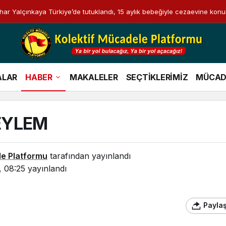
i Bahar Yalçınkaya Türkiye’de tutuklandı, 15 aylık bebeğiyle cezaevine konu
ALAR
HABER
MAKALELER
SEÇTİKLERİMİZ
MÜCAD
EYLEM
le Platformu
tarafından yayınlandı
, 08:25
yayınlandı
Payla