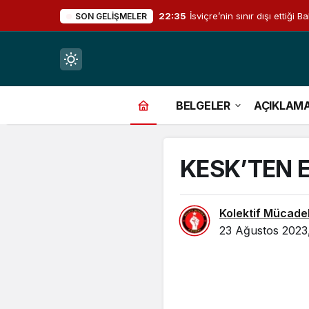
22:35
İsviçre’nin sınır dışı ettiğ
SON GELIŞMELER
Mod
değiştir
BELGELER
AÇIKLAM
KESK’TEN 
çin.
Kolektif Mücade
23 Ağustos 2023
n.
in.