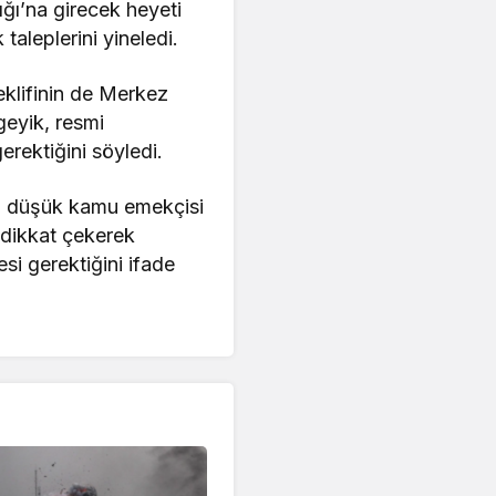
ı’na girecek heyeti
taleplerini yineledi.
klifinin de Merkez
geyik, resmi
erektiğini söyledi.
 en düşük kamu emekçisi
 dikkat çekerek
si gerektiğini ifade