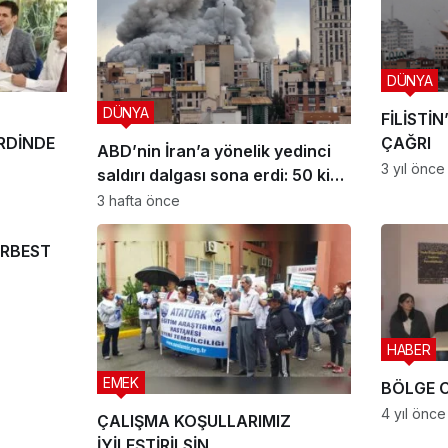
DÜNYA
DÜNYA
FİLİSTİ
RDİNDE
ÇAĞRI
ABD’nin İran’a yönelik yedinci
3 yıl önce
saldırı dalgası sona erdi: 50 kişi
hayatını kaybetti
3 hafta önce
ERBEST
HABER
EMEK
BÖLGE 
4 yıl önce
ÇALIŞMA KOŞULLARIMIZ
İYİLEŞTİRİLSİN