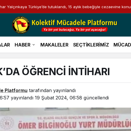
i Bahar Yalçınkaya Türkiye’de tutuklandı, 15 aylık bebeğiyle cezaevine konu
ALAR
HABER
MAKALELER
SEÇTİKLERİMİZ
MÜCAD
K’DA ÖĞRENCİ İNTİHARI
le Platformu
tarafından yayınlandı
6:57
yayınlandı
19 Şubat 2024, 06:58
güncellendi