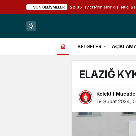
22:35
İsviçre’nin sınır dışı ettiğ
SON GELIŞMELER
Mod
değiştir
BELGELER
AÇIKLAM
ELAZIĞ KY
çin.
Kolektif Mücade
19 Şubat 2024, 0
n.
in.