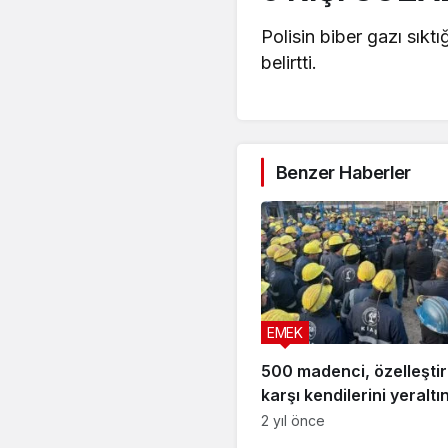
Polisin biber gazı sıktı
belirtti.
Benzer Haberler
EMEK
500 madenci, özelleşti
karşı kendilerini yeraltı
kapattı
2 yıl önce