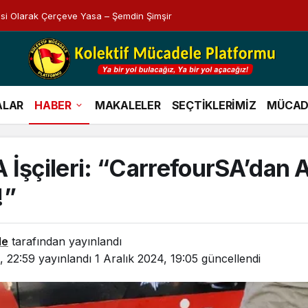
esi Olarak Çerçeve Yasa – Şemdin Şimşir
ALAR
HABER
MAKALELER
SEÇTİKLERİMİZ
MÜCAD
 İşçileri: “CarrefourSA’dan
!”
le
tarafından yayınlandı
, 22:59
yayınlandı
1 Aralık 2024, 19:05
güncellendi