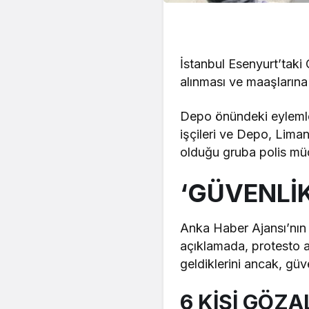
İstanbul Esenyurt’taki
alınması ve maaşlarına
Depo önündeki eylemler
işçileri ve Depo, Lima
olduğu gruba polis müd
‘GÜVENLİK
Anka Haber Ajansı’nın
açıklamada, protesto a
geldiklerini ancak, güve
6 KİŞİ GÖZA