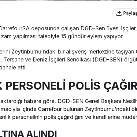
Payla
 CarrefourSA deposunda çalışan DGD-Sen üyesi işçiler, i
 zam yapılması talebiyle 15 gündür eylem yapıyor.
ini Zeytinburnu’ndaki bir alışveriş merkezine taşıya
n, Tersane ve Deniz İşçileri Sendikası (DGD-SEN) örgü
ahale etti.
 PERSONELİ POLİS ÇAĞIR
 aktardığı habere göre, DGD-SEN Genel Başkanı Neslih
macıyla içinde Carrefour bulunan Zeytinburnu’ndaki bir
nlik personelinin polis çağırdığını ve kendilerine müdaha
LTINA ALINDI