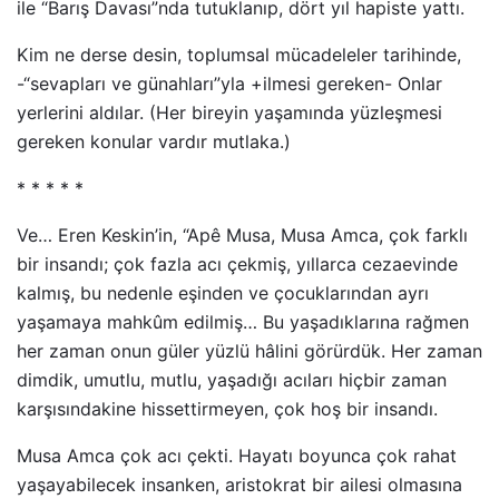
ile “Barış Davası”nda tutuklanıp, dört yıl hapiste yattı.
Kim ne derse desin, toplumsal mücadeleler tarihinde,
-“sevapları ve günahları”yla +ilmesi gereken- Onlar
yerlerini aldılar. (Her bireyin yaşamında yüzleşmesi
gereken konular vardır mutlaka.)
* * * * *
Ve… Eren Keskin’in, “Apê Musa, Musa Amca, çok farklı
bir insandı; çok fazla acı çekmiş, yıllarca cezaevinde
kalmış, bu nedenle eşinden ve çocuklarından ayrı
yaşamaya mahkûm edilmiş… Bu yaşadıklarına rağmen
her zaman onun güler yüzlü hâlini görürdük. Her zaman
dimdik, umutlu, mutlu, yaşadığı acıları hiçbir zaman
karşısındakine hissettirmeyen, çok hoş bir insandı.
Musa Amca çok acı çekti. Hayatı boyunca çok rahat
yaşayabilecek insanken, aristokrat bir ailesi olmasına