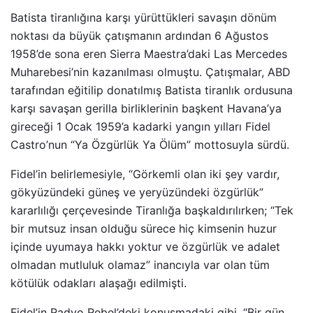
Batista tiranlığına karşı yürüttükleri savaşın dönüm
noktası da büyük çatışmanın ardından 6 Ağustos
1958’de sona eren Sierra Maestra’daki Las Mercedes
Muharebesi’nin kazanılması olmuştu. Çatışmalar, ABD
tarafından eğitilip donatılmış Batista tiranlık ordusuna
karşı savaşan gerilla birliklerinin başkent Havana’ya
gireceği 1 Ocak 1959’a kadarki yangın yılları Fidel
Castro’nun “Ya Özgürlük Ya Ölüm” mottosuyla sürdü.
Fidel’in belirlemesiyle, “Görkemli olan iki şey vardır,
gökyüzündeki güneş ve yeryüzündeki özgürlük”
kararlılığı çerçevesinde Tiranlığa başkaldırılırken; “Tek
bir mutsuz insan olduğu sürece hiç kimsenin huzur
içinde uyumaya hakkı yoktur ve özgürlük ve adalet
olmadan mutluluk olamaz” inancıyla var olan tüm
kötülük odakları alaşağı edilmişti.
Fidel’in Radyo Rebel’deki konuşmadaki gibi, “Bir gün