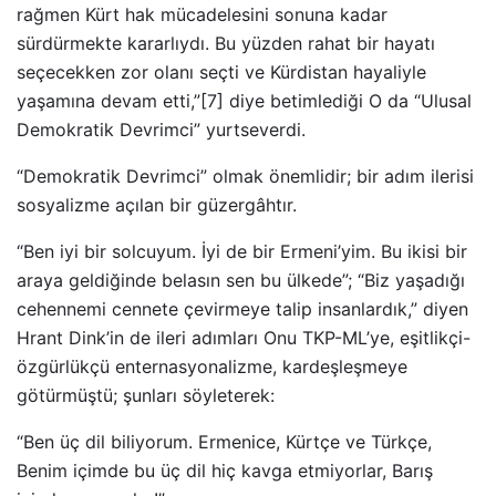
rağmen Kürt hak mücadelesini sonuna kadar
sürdürmekte kararlıydı. Bu yüzden rahat bir hayatı
seçecekken zor olanı seçti ve Kürdistan hayaliyle
yaşamına devam etti,”[7] diye betimlediği O da “Ulusal
Demokratik Devrimci” yurtseverdi.
“Demokratik Devrimci” olmak önemlidir; bir adım ilerisi
sosyalizme açılan bir güzergâhtır.
“Ben iyi bir solcuyum. İyi de bir Ermeni’yim. Bu ikisi bir
araya geldiğinde belasın sen bu ülkede”; “Biz yaşadığı
cehennemi cennete çevirmeye talip insanlardık,” diyen
Hrant Dink’in de ileri adımları Onu TKP-ML’ye, eşitlikçi-
özgürlükçü enternasyonalizme, kardeşleşmeye
götürmüştü; şunları söyleterek:
“Ben üç dil biliyorum. Ermenice, Kürtçe ve Türkçe,
Benim içimde bu üç dil hiç kavga etmiyorlar, Barış