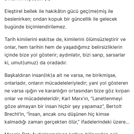
Eleştirel bellek ile hakikâtın gücü geç(me)miş ile
beslenirken; ondan kopuk bir güncellik ile gelecek
bugünde biçimlendirilemez.
Tarih kimilerini eskitse de, kimilerini ölümsüzleştirir ve
onlar, hem tarihin hem de yaşadığımız belirsizliklerin
içinde bize yol gösterir; aydınlatır, bizi sarıp, sarsarlar
ki, umut(umuz) da oradadır.
Başkaldıran insan(lık)a ait ne varsa, ne birikmişse,
onlarladır, onların mücadeleleriyledir; yani yol gösteren
ne varsa ışığın ve karanlığın ortasından bize göz kırpan
onlar ve mücadeleleridir; Karl Marx’ın, “Lanetlenmeyi
göze almayan bir insan hiçbir şey yapamaz”, Bertolt
Brecht’in, “İnsan, ancak onu düşünen hiç kimse
kalmadığı zaman gerçekten ölür,” ifadelerindeki üzere…