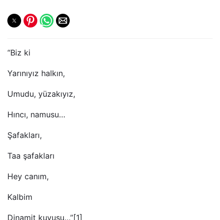
“Biz ki
Yarınıyız halkın,
Umudu, yüzakıyız,
Hıncı, namusu…
Şafakları,
Taa şafakları
Hey canım,
Kalbim
Dinamit kuyusu…”[1]