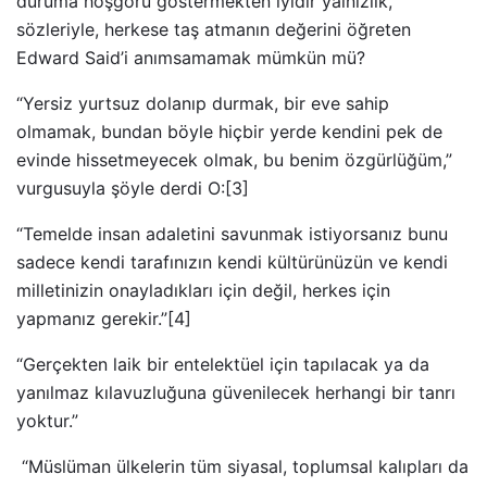
duruma hoşgörü göstermekten iyidir yalnızlık,”
sözleriyle, herkese taş atmanın değerini öğreten
Edward Said’i anımsamamak mümkün mü?
“Yersiz yurtsuz dolanıp durmak, bir eve sahip
olmamak, bundan böyle hiçbir yerde kendini pek de
evinde hissetmeyecek olmak, bu benim özgürlüğüm,”
vurgusuyla şöyle derdi O:[3]
“Temelde insan adaletini savunmak istiyorsanız bunu
sadece kendi tarafınızın kendi kültürünüzün ve kendi
milletinizin onayladıkları için değil, herkes için
yapmanız gerekir.”[4]
“Gerçekten laik bir entelektüel için tapılacak ya da
yanılmaz kılavuzluğuna güvenilecek herhangi bir tanrı
yoktur.”
“Müslüman ülkelerin tüm siyasal, toplumsal kalıpları da