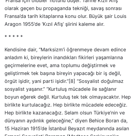
‘Fransa için öldüler’ notunu düşer. Tarihe Kızıl Afiş
olarak geçen bu propaganda tekniği, savaş sonrası
Fransa’da tarih kitaplarına konu olur. Büyük şair Louis
Aragon 1955’de ‘Kızıl Afiş’ şiirini kaleme alır.
* * * * *
Kendisine dair, “Marksizm’i öğrenmeye devam edince
anladım ki, bireylerin inandıkları fikirleri yaşamlarına
geçirmelerine evet, ama toplumu değiştirmek ve
geliştirmek tek başına bireyin yapacağı bir iş değil,
örgüt işidir, yani parti işidir.”[8] “Sosyalist doğulmaz
sosyalist yaşanır.” “Kurtuluş mücadele ile sağlanır
boyun eğerek değil. Kurtuluş tek tek olmayacaktır. Hep
birlikte kurtulacağız. Hep birlikte mücadele edeceğiz.
Hep birlikte kazanacağız. Selam olsun Türkiye’nin ve
dünyanın aydınlık geleceğine,” diyen Behice Boran da,
15 Haziran 1915’de İstanbul Beyazıt meydanında asılan