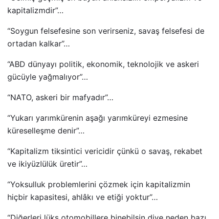
kapitalizmdir”…
“Soygun felsefesine son verirseniz, savaş felsefesi de
ortadan kalkar”…
“ABD dünyayı politik, ekonomik, teknolojik ve askeri
gücüyle yağmalıyor”…
“NATO, askeri bir mafyadır”…
“Yukarı yarımkürenin aşağı yarımküreyi ezmesine
küreselleşme denir”…
“Kapitalizm tiksintici vericidir çünkü o savaş, rekabet
ve ikiyüzlülük üretir”…
“Yoksulluk problemlerini çözmek için kapitalizmin
hiçbir kapasitesi, ahlâkı ve etiği yoktur”…
“Diğerleri lüks otomobillere binebilsin diye neden bazı