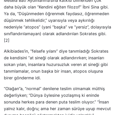
Mesela Batı Aydınlanma’sına katkısı bilinenden çok
daha büyük olan “Kendini eğiten filozof” İbni Sina gibi.
Ya da, “Düşünmeden öğrenmek faydasız, öğrenmeden
düşünmek tehlikelidir,” uyarısıyla veya aykırılığı
nedeniyle “atopos” (yani “başka” ve “yersiz”, dolayısıyla
sınıflandırılamayan) olarak adlandırılan Sokrates gibi.
[2]
Alkibiades’in, “felsefe yılanı” diye tanımladığı Sokrates
de kendisini “at sineği olarak adlandırırken; insanları
sokan yılan, insanlara huzursuzluk veren at sineği gibi
tanımlamalar, onun başka bir insan, atopos oluşuna
birer gönderme idi.
“Olağan”a, “normal” denilene teslim olmamak müthiş
değerliyken; “Dünya öylesine yozlaşmış ki eninde
sonunda herkes para denen puta teslim oluyor.” “İnsan
yalnız kalır, doğru; ama her zaman sürüye uyup mevcut