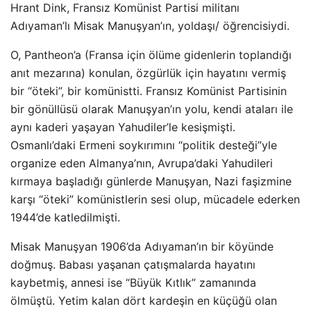
Hrant Dink, Fransız Komünist Partisi militanı
Adıyaman’lı Misak Manuşyan’ın, yoldaşı/ öğrencisiydi.
O, Pantheon’a (Fransa için ölüme gidenlerin toplandığı
anıt mezarına) konulan, özgürlük için hayatını vermiş
bir “öteki”, bir komünistti. Fransız Komünist Partisinin
bir gönüllüsü olarak Manuşyan’ın yolu, kendi ataları ile
aynı kaderi yaşayan Yahudiler’le kesişmişti.
Osmanlı’daki Ermeni soykırımını “politik desteği”yle
organize eden Almanya’nın, Avrupa’daki Yahudileri
kırmaya başladığı günlerde Manuşyan, Nazi faşizmine
karşı “öteki” komünistlerin sesi olup, mücadele ederken
1944’de katledilmişti.
Misak Manuşyan 1906’da Adıyaman’ın bir köyünde
doğmuş. Babası yaşanan çatışmalarda hayatını
kaybetmiş, annesi ise “Büyük Kıtlık” zamanında
ölmüştü. Yetim kalan dört kardeşin en küçüğü olan