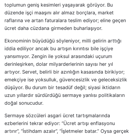
toplumun geniş kesimleri yaşayarak görüyor. Bu
düzende işçi maaşını alır almaz borçlara, market
raflarına ve artan faturalara teslim ediyor; eline geçen
ücret daha cüzdana girmeden buharlaşıyor.
Ekonominin büyüdüğü söyleniyor, milli gelirin arttığı
iddia ediliyor ancak bu artışın kırıntısı bile işçiye
yansımıyor. Zengin ile yoksul arasındaki uçurum
derinleşirken, dolar milyarderlerinin sayısı her yıl
artıyor. Servet, belirli bir azınlığın kasasında birikiyor;
emekçiye ise yoksulluk, güvencesizlik ve geleceksizlik
düşüyor. Bu durum bir tesadüf değil; siyasi iktidarın
uzun yıllardır sürdürdüğü sermaye yanlısı politikaların
doğal sonucudur.
Sermaye sözcüleri asgari ücret tartışmalarında
ezberlerini tekrar ediyor: “Ücret artışı enflasyonu
artırır”, “İstihdam azalır”, “İşletmeler batar.” Oysa gerçek