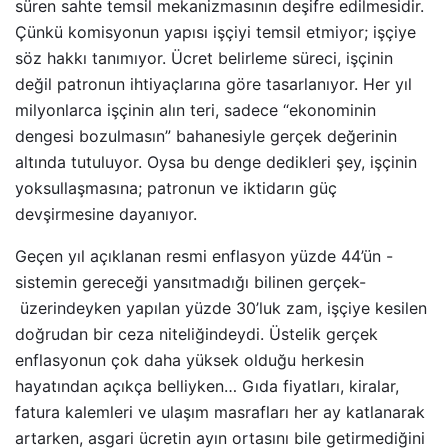
süren sahte temsil mekanizmasının deşifre edilmesidir.
Çünkü komisyonun yapısı işçiyi temsil etmiyor; işçiye
söz hakkı tanımıyor. Ücret belirleme süreci, işçinin
değil patronun ihtiyaçlarına göre tasarlanıyor. Her yıl
milyonlarca işçinin alın teri, sadece “ekonominin
dengesi bozulmasın” bahanesiyle gerçek değerinin
altında tutuluyor. Oysa bu denge dedikleri şey, işçinin
yoksullaşmasına; patronun ve iktidarın güç
devşirmesine dayanıyor.
Geçen yıl açıklanan resmi enflasyon yüzde 44’ün -
sistemin gereceği yansıtmadığı bilinen gerçek-
üzerindeyken yapılan yüzde 30’luk zam, işçiye kesilen
doğrudan bir ceza niteliğindeydi. Üstelik gerçek
enflasyonun çok daha yüksek olduğu herkesin
hayatından açıkça belliyken… Gıda fiyatları, kiralar,
fatura kalemleri ve ulaşım masrafları her ay katlanarak
artarken, asgari ücretin ayın ortasını bile getirmediğini