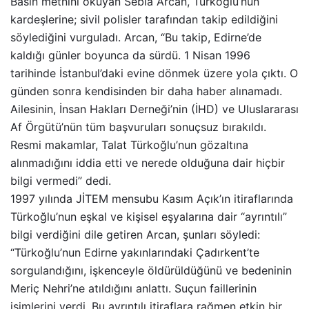
Basın metnini okuyan Sebla Arcan, Türkoğlu’nun
kardeşlerine; sivil polisler tarafından takip edildiğini
söylediğini vurguladı. Arcan, “Bu takip, Edirne’de
kaldığı günler boyunca da sürdü. 1 Nisan 1996
tarihinde İstanbul’daki evine dönmek üzere yola çıktı. O
günden sonra kendisinden bir daha haber alınamadı.
Ailesinin, İnsan Hakları Derneği’nin (İHD) ve Uluslararası
Af Örgütü’nün tüm başvuruları sonuçsuz bırakıldı.
Resmi makamlar, Talat Türkoğlu’nun gözaltına
alınmadığını iddia etti ve nerede olduğuna dair hiçbir
bilgi vermedi” dedi.
1997 yılında JİTEM mensubu Kasım Açık’ın itiraflarında
Türkoğlu’nun eşkal ve kişisel eşyalarına dair “ayrıntılı”
bilgi verdiğini dile getiren Arcan, şunları söyledi:
“Türkoğlu’nun Edirne yakınlarındaki Çadırkent’te
sorgulandığını, işkenceyle öldürüldüğünü ve bedeninin
Meriç Nehri’ne atıldığını anlattı. Suçun faillerinin
isimlerini verdi. Bu ayrıntılı itiraflara rağmen etkin bir