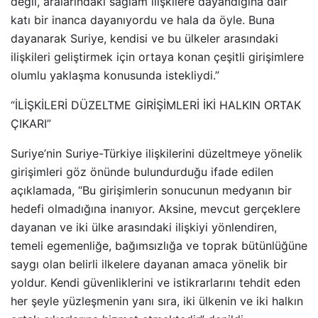
değil, aralarındaki sağlam ilişkilere dayandığına dair
katı bir inanca dayanıyordu ve hala da öyle. Buna
dayanarak Suriye, kendisi ve bu ülkeler arasındaki
ilişkileri geliştirmek için ortaya konan çeşitli girişimlere
olumlu yaklaşma konusunda istekliydi.”
“İLİŞKİLERİ DÜZELTME GİRİŞİMLERİ İKİ HALKIN ORTAK
ÇIKARI”
Suriye’nin Suriye-Türkiye ilişkilerini düzeltmeye yönelik
girişimleri göz önünde bulundurduğu ifade edilen
açıklamada, “Bu girişimlerin sonucunun medyanın bir
hedefi olmadığına inanıyor. Aksine, mevcut gerçeklere
dayanan ve iki ülke arasındaki ilişkiyi yönlendiren,
temeli egemenliğe, bağımsızlığa ve toprak bütünlüğüne
saygı olan belirli ilkelere dayanan amaca yönelik bir
yoldur. Kendi güvenliklerini ve istikrarlarını tehdit eden
her şeyle yüzleşmenin yanı sıra, iki ülkenin ve iki halkın