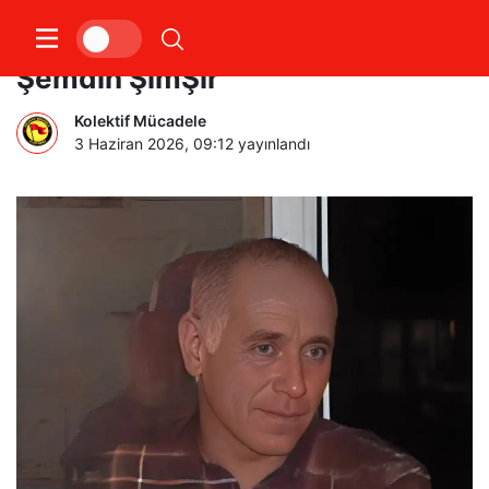
Bir Ömrün Adı: Ali Salim Bayar –
Şemdin ŞimŞir
Kolektif Mücadele
3 Haziran 2026, 09:12
yayınlandı