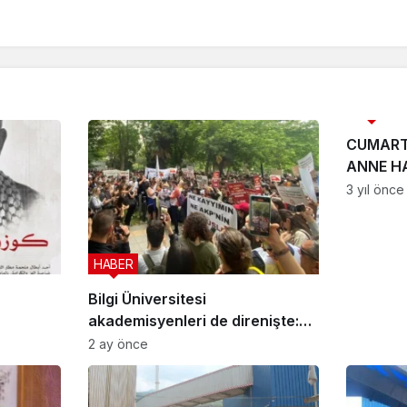
HABER
CUMARTE
ANNE HA
3 yıl önce
HABER
Bilgi Üniversitesi
akademisyenleri de direnişte:
“Ofislerimizi terk etmiyoruz”
2 ay önce