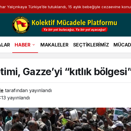
i Bahar Yalçınkaya Türkiye’de tutuklandı, 15 aylık bebeğiyle cezaevine konu
ALAR
HABER
MAKALELER
SEÇTİKLERİMİZ
MÜCAD
timi, Gazze’yi “kıtlık bölgesi” 
le
tarafından yayınlandı
:13
yayınlandı