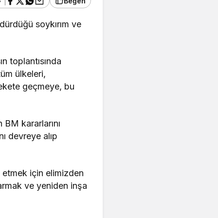
Beğen
ürdürdüğü soykırım ve
ın toplantısında
üm ülkeleri,
arekete geçmeye, bu
n BM kararlarını
ı devreye alıp
e etmek için elimizden
tarmak ve yeniden inşa