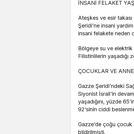
İNSANİ FELAKET YA
Ateşkes ve esir takası
Şeridi’ne insani yardım
insani felakete neden o
Bölgeye su ve elektrik 
Filistinlilerin yaşadığı 
ÇOCUKLAR VE ANNEL
Gazze Şeridi’ndeki Sağ
Siyonist İsrail’in deva
yaşadığını, yüzde 65’i
92’sinin ciddi beslenm
Gazze’de çoğu çocuk ve
bildirilmişti.