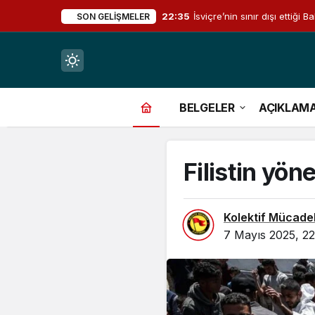
22:35
İsviçre’nin sınır dışı ettiğ
SON GELIŞMELER
Mod
değiştir
BELGELER
AÇIKLAM
Filistin yöne
çin.
Kolektif Mücade
7 Mayıs 2025, 22
n.
in.