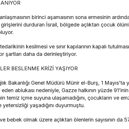
ŞANIYOR
 anlaşmasının birinci aşamasının sona ermesinin ardın
 girişlerini durduran İsrail, bölgede açlıktan çocuk ölüml
luyor.
tedarikinin kesilmesi ve sınır kapılarının kapalı tutulma
zor şartları daha da derinleştiriyor.
ER BESLENME KRİZİ YAŞIYOR
lık Bakanlığı Genel Müdürü Münir el-Burş, 1 Mayıs’ta 
m eden ablukası nedeniyle, Gazze halkının yüzde 91’inin 
nin temiz içme suyuna ulaşamadığını, çocukların ve em
e yetersizliği yaşadığını duyurmuştu.
 bebek olmak üzere açlıktan ölenlerin sayısının da 57