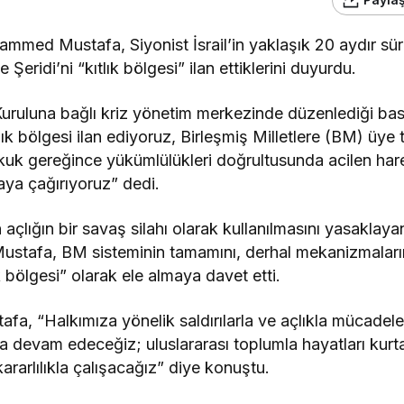
ammed Mustafa, Siyonist İsrail’in yaklaşık 20 aydır s
eridi’ni “kıtlık bölgesi” ilan ettiklerini duyurdu.
uruluna bağlı kriz yönetim merkezinde düzenlediği bas
ık bölgesi ilan ediyoruz, Birleşmiş Milletlere (BM) üye t
hukuk gereğince yükümlülükleri doğrultusunda acilen h
maya çağırıyoruz” dedi.
açlığın bir savaş silahı olarak kullanılmasını yasaklaya
ustafa, BM sisteminin tamamını, derhal mekanizmaların
 bölgesi” olarak ele almaya davet etti.
afa, “Halkımıza yönelik saldırılarla ve açlıkla mücadel
 devam edeceğiz; uluslararası toplumla hayatları kur
ararlılıkla çalışacağız” diye konuştu.