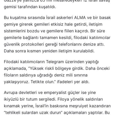
Gazze’ye yalnızca 65 mil mesafedeyken 12 İsrail savaş
gemisi tarafından kuşatıldı.
Bu kuşatma sırasında İsrail askerleri ALMA ve bir basak
gemiye girerek gemileri etkisiz hale getirdi, iletişim
sistemlerini bozdu ve gemilere fiilen kaçırdı. Bir süre
gemilerle bağlantı tamamen kesildi, filodaki katılımcılar
güvenlik protokolleri gereği telefonlarını denize attı.
Daha sonra kısmen yeniden iletişim kurulabildi.
Filodaki katılımcıların Telegram üzerinden yaptığı
açıklamada, “Yüksek riskli bölgeye girdik. Daha önceki
filoların saldırıya uğradığı deniz mili sınırına
yaklaşıyoruz. Tetikte olun.” ifadeleri yer aldı.
Avrupa devletleri ve emperyalist güçler ise yine
ikiyüzlü bir tutum sergiledi. Filoya yönelik saldırıları
kınamak yerine, İsrail’in baskısına meşruiyet kazandıran
“tehlikeli sulardan uzak durun” açıklamaları yaptılar. Bu