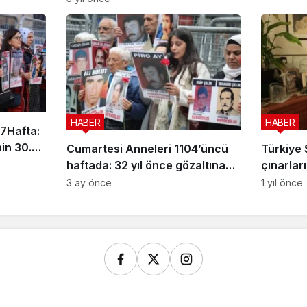
HABER
HABER
7Hafta:
in 30.
Cumartesi Anneleri 1104’üncü
Türkiye 
haftada: 32 yıl önce gözaltına
çınarlar
alınan Piro Ay’a ne oldu?
kaybetti
3 ay önce
1 yıl önce