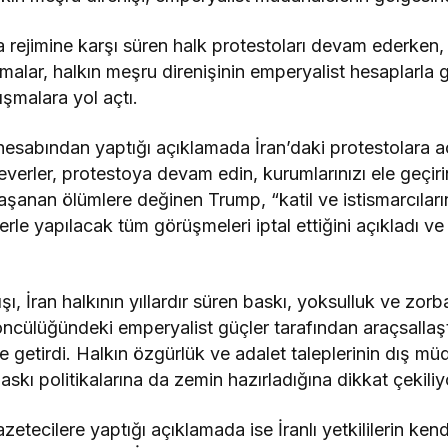
lla rejimine karşı süren halk protestoları devam ederk
amalar, halkın meşru direnişinin emperyalist hesaplarla
ışmalara yol açtı.
sabından yaptığı açıklamada İran’daki protestolara a
everler, protestoya devam edin, kurumlarınızı ele geçirin
yaşanan ölümlere değinen Trump, “katil ve istismarcılar
ilerle yapılacak tüm görüşmeleri iptal ettiğini açıkladı 
, İran halkının yıllardır süren baskı, yoksulluk ve zorbal
ncülüğündeki emperyalist güçler tarafından araçsallaştı
nde getirdi. Halkın özgürlük ve adalet taleplerinin dış m
askı politikalarına da zemin hazırladığına dikkat çekiliy
etecilere yaptığı açıklamada ise İranlı yetkililerin kendi