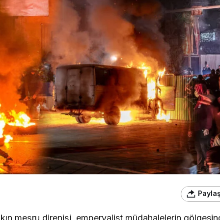
Payla
lkın meşru direnişi, emperyalist müdahalelerin gölgesind