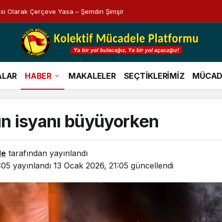
esi Olarak Çerçeve Yasa – Şemdin Şimşir
ALAR
HABER
MAKALELER
SEÇTİKLERİMİZ
MÜCAD
kın isyanı büyüyorken
le
tarafından yayınlandı
:05
yayınlandı
13 Ocak 2026, 21:05
güncellendi