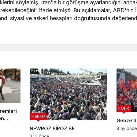
lerini söylemiş, İran’la bir görüşme ayarlandığını an
ekebileceğini” ifade etmişti. Bu açıklamalar, ABD’nin İ
endi siyasi ve askeri hesapları doğrultusunda değerlend
EMEK
premleri
HABER
en
Gebze’de
ni”
NEWROZ PÎROZ BE
8 ay önce
3 yıl önce