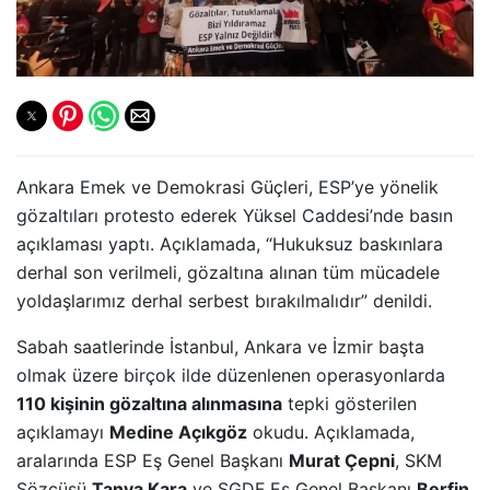
Ankara Emek ve Demokrasi Güçleri, ESP’ye yönelik
gözaltıları protesto ederek Yüksel Caddesi’nde basın
açıklaması yaptı. Açıklamada, “Hukuksuz baskınlara
derhal son verilmeli, gözaltına alınan tüm mücadele
yoldaşlarımız derhal serbest bırakılmalıdır” denildi.
Sabah saatlerinde İstanbul, Ankara ve İzmir başta
olmak üzere birçok ilde düzenlenen operasyonlarda
110 kişinin gözaltına alınmasına
tepki gösterilen
açıklamayı
Medine Açıkgöz
okudu. Açıklamada,
aralarında ESP Eş Genel Başkanı
Murat Çepni
, SKM
Sözcüsü
Tanya Kara
ve SGDF Eş Genel Başkanı
Berfin