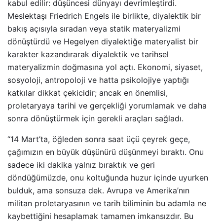
kabul edilir: düşüncesi dünyayı devrimleştirdi.
Meslektaşı Friedrich Engels ile birlikte, diyalektik bir
bakış açısıyla sıradan veya statik materyalizmi
dönüştürdü ve Hegelyen diyalektiğe materyalist bir
karakter kazandırarak diyalektik ve tarihsel
materyalizmin doğmasına yol açtı. Ekonomi, siyaset,
sosyoloji, antropoloji ve hatta psikolojiye yaptığı
katkılar dikkat çekicidir; ancak en önemlisi,
proletaryaya tarihi ve gerçekliği yorumlamak ve daha
sonra dönüştürmek için gerekli araçları sağladı.
“14 Mart’ta, öğleden sonra saat üçü çeyrek geçe,
çağımızın en büyük düşünürü düşünmeyi bıraktı. Onu
sadece iki dakika yalnız bıraktık ve geri
döndüğümüzde, onu koltuğunda huzur içinde uyurken
bulduk, ama sonsuza dek. Avrupa ve Amerika’nın
militan proletaryasının ve tarih biliminin bu adamla ne
kaybettiğini hesaplamak tamamen imkansızdır. Bu