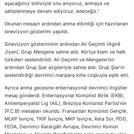
aşacağımız bilinciyle onu anıyoruz, anmaya ve
sahiplenmeye devam ediyoruz, edeceğiz.”
Okunan mesajın ardından anma etkinliği için hazırlanan
sinevizyon gösterimi yapıldı.
Sinevizyon gösteriminin ardından Ali Geçimli (Agirê
Jiyan), Grup Mengene sahne aldı. Kürtçe klam ve halk
türküleri seslendirildi. Ali Geçimli ve Mengene’nin
ardından Grup Şiar ezgileriyle sahne aldı. Grup Şiar’ın
seslendirdiği devrimci marşlara kitle coşkuyla eşlik etti.
Ayrıca anma gecesine enternasyonal devrimci örgütler
mesaj gönderdi. Enternasyonal Komünist Birlik (EKB),
Antiemperyalist Lig (AIL), Brezilya Komünist Partisi’nin
(P.C.B) mesajları okundu. Fransa’dan Komünist Gençlik,
MLKP İsviçre, TKİP İsviçre, MKP İsviçre, Xeta Sor, PDD,
FEDA, Devrimci Karargâh Avrupa, Devrimci Komün