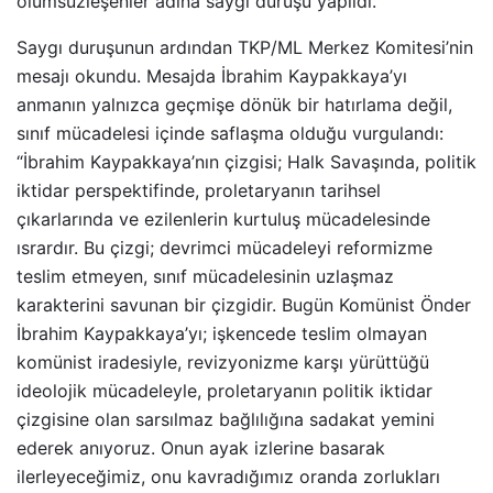
ölümsüzleşenler adına saygı duruşu yapıldı.
Saygı duruşunun ardından TKP/ML Merkez Komitesi’nin
mesajı okundu. Mesajda İbrahim Kaypakkaya’yı
anmanın yalnızca geçmişe dönük bir hatırlama değil,
sınıf mücadelesi içinde saflaşma olduğu vurgulandı:
“İbrahim Kaypakkaya’nın çizgisi; Halk Savaşında, politik
iktidar perspektifinde, proletaryanın tarihsel
çıkarlarında ve ezilenlerin kurtuluş mücadelesinde
ısrardır. Bu çizgi; devrimci mücadeleyi reformizme
teslim etmeyen, sınıf mücadelesinin uzlaşmaz
karakterini savunan bir çizgidir. Bugün Komünist Önder
İbrahim Kaypakkaya’yı; işkencede teslim olmayan
komünist iradesiyle, revizyonizme karşı yürüttüğü
ideolojik mücadeleyle, proletaryanın politik iktidar
çizgisine olan sarsılmaz bağlılığına sadakat yemini
ederek anıyoruz. Onun ayak izlerine basarak
ilerleyeceğimiz, onu kavradığımız oranda zorlukları