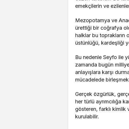
emekçilerin ve ezilenler
Mezopotamya ve Anadolu,
ürettiği bir coğrafya ol
halklar bu toprakların or
üstünlüğü, kardeşliği y
Bu nedenle Seyfo ile y
zamanda bugün milliyet
anlayışlara karşı durma
mücadelede birleşmekt
Gerçek özgürlük, gerçek
her türlü ayrımcılığa 
gösteren, farklı kimli
kurulabilir.