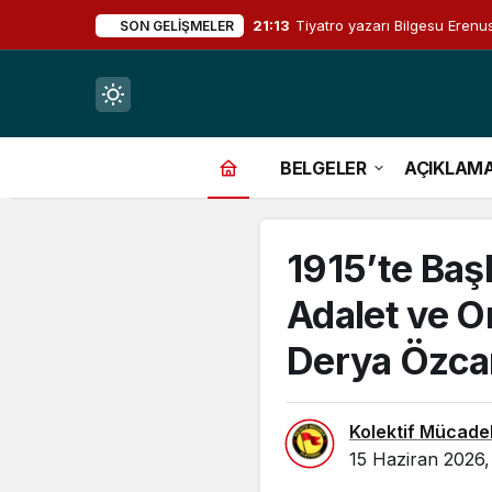
21:13
Tiyatro yazarı Bilgesu Erenus
SON GELIŞMELER
Mod
değiştir
BELGELER
AÇIKLAM
1915’te Başl
çin.
Adalet ve 
Derya Özca
n.
Kolektif Mücade
in.
15 Haziran 2026,