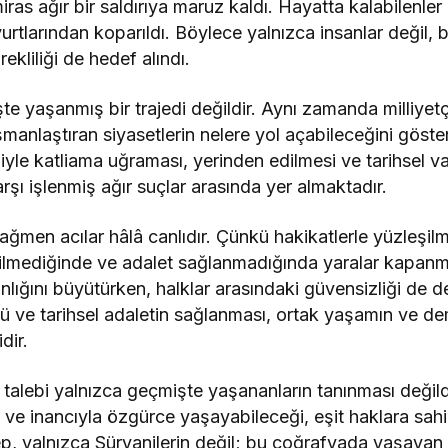
 miras ağır bir saldırıya maruz kaldı. Hayatta kalabilenler
rtlarından koparıldı. Böylece yalnızca insanlar değil, bi
ekliliği de hedef alındı.
e yaşanmış bir trajedi değildir. Aynı zamanda milliyetçil
şmanlaştıran siyasetlerin nelere yol açabileceğini göstere
niyle katliama uğraması, yerinden edilmesi ve tarihsel v
arşı işlenmiş ağır suçlar arasında yer almaktadır.
ağmen acılar hâlâ canlıdır. Çünkü hakikatlerle yüzleşilm
ilmediğinde ve adalet sağlanmadığında yaralar kapanmaz
lığını büyütürken, halklar arasındaki güvensizliği de der
ulü ve tarihsel adaletin sağlanması, ortak yaşamın ve d
dir.
 talebi yalnızca geçmişte yaşananların tanınması değil
le ve inancıyla özgürce yaşayabileceği, eşit haklara sah
ep, yalnızca Süryanilerin değil; bu coğrafyada yaşayan 