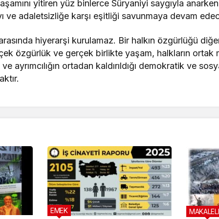
yaşamını yitiren yüz binlerce Süryaniyi saygıyla anarken;
yı ve adaletsizliğe karşı eşitliği savunmaya devam ede
ı arasında hiyerarşi kurulamaz. Bir halkın özgürlüğü diğ
ek özgürlük ve gerçek birlikte yaşam, halkların ortak
 ve ayrımcılığın ortadan kaldırıldığı demokratik ve sosy
ktır.
EMEK
MAKALEL