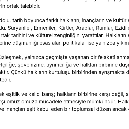
in ortak talebidir.
 tarih boyunca farklı halkların, inançların ve kültürle
du. Süryaniler, Ermeniler, Kürtler, Araplar, Rumlar, Ezidil
tak tarihini ve kültürel zenginliğini yarattılar. Halkların e
erine düşmanlığı esas alan politikalar ise yalnızca yıkım
üzleşmek, yalnızca geçmişte yaşanan bir felaketi anmak
çiliğe, şovenizme, ayrımcılığa ve halkları birbirine d
ktır. Çünkü halkların kurtuluşu birbirinden ayrışmakta d
edir.
 eşitlik ve kalıcı barış; halkların birbirine karşı değil
karşı omuz omuza mücadele etmesiyle mümkündür. Halkl
k ve inançları eşit kabul eden bir toplumsal düzen anca