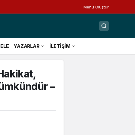
Menü Oluştur
ELE
YAZARLAR
İLETİŞİM
Hakikat,
mümkündür –