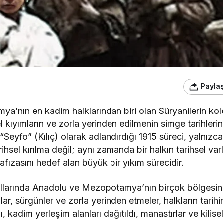
Payla
a’nın en kadim halklarından biri olan Süryanilerin kol
el kıyımların ve zorla yerinden edilmenin simge tarihlerin
 “Seyfo” (Kılıç) olarak adlandırdığı 1915 süreci, yalnızc
rihsel kırılma değil; aynı zamanda bir halkın tarihsel varlı
afızasını hedef alan büyük bir yıkım sürecidir.
ıllarında Anadolu ve Mezopotamya’nın birçok bölgesin
lar, sürgünler ve zorla yerinden etmeler, halkların tarihi
ı, kadim yerleşim alanları dağıtıldı, manastırlar ve kilisel