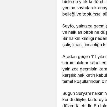
binlerce yıllık kültürel
yanına savrularak anayu
belleği ve toplumsal sür
Seyfo, yalnızca geçmişt
ve halkları birbirine dü
Bir halkın kimliği nede
çalışılması, insanlığa k
Aradan geçen 111 yıla r
sorumluluklar kabul ed
yalnızca geçmişin karan
karşılık hakikatin kab
temel koşullarından biri
Bugün Süryani halkının
kendi diliyle, kültürüy
düzen talebidir. Bu tal