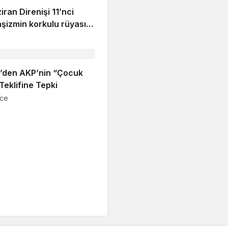
iran Direnişi 11’nci
aşizmin korkulu rüyası
devam ediyor!
’den AKP’nin “Çocuk
Teklifine Tepki
nce