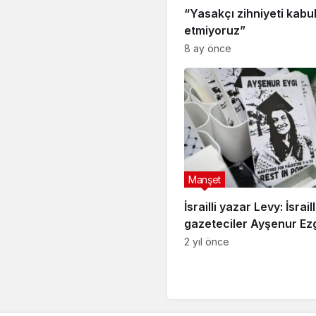
“Yasakçı zihniyeti kabu
etmiyoruz”
8 ay önce
Manşet
İsrailli yazar Levy: İsraill
gazeteciler Ayşenur Ez
Eygi’nin vuruluşuna tan
2 yıl önce