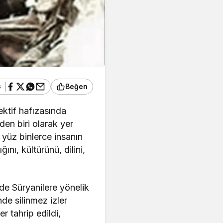
ş
Beğen
ektif hafızasında
den biri olarak yer
a yüz binlerce insanın
ğını, kültürünü, dilini,
de Süryanilere yönelik
nde silinmez izler
er tahrip edildi,