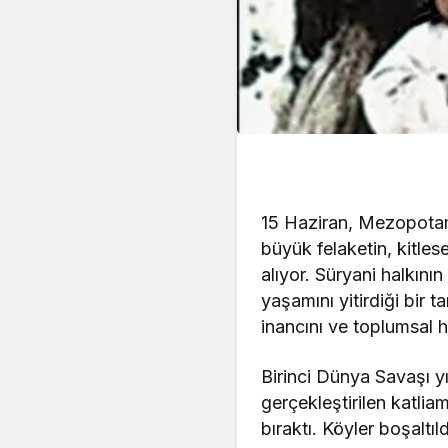
15 Haziran, Mezopotamy
büyük felaketin, kitles
alıyor. Süryani halkının
yaşamını yitirdiği bir ta
inancını ve toplumsal h
Birinci Dünya Savaşı y
gerçekleştirilen katliam
bıraktı. Köyler boşaltıld