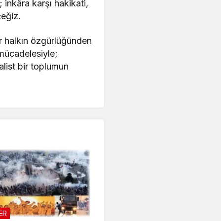
 inkâra karşı hakikati,
ceğiz.
er halkın özgürlüğünden
 mücadelesiyle;
alist bir toplumun
ER