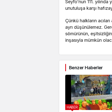
Seyfo’nun 111. yılında 
unutuluşa karşı hafıza
Çünkü halkların acılar
ayrı düşünülemez. Gerç
sömürünün, eşitsizliğin
inşasıyla mümkün olaca
Benzer Haberler
HABER