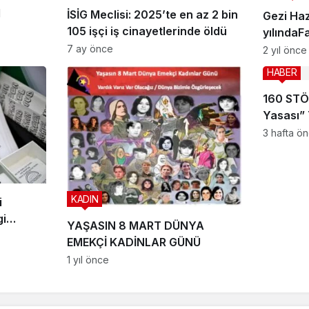
l
İSİG Meclisi: 2025’te en az 2 bin
Gezi Haz
105 işçi iş cinayetlerinde öldü
yılındaF
olmaya 
7 ay önce
2 yıl önce
HABER
160 STÖ
Yasası” 
3 hafta ö
KADIN
i
gi
YAŞASIN 8 MART DÜNYA
ık
EMEKÇİ KADİNLAR GÜNÜ
1 yıl önce