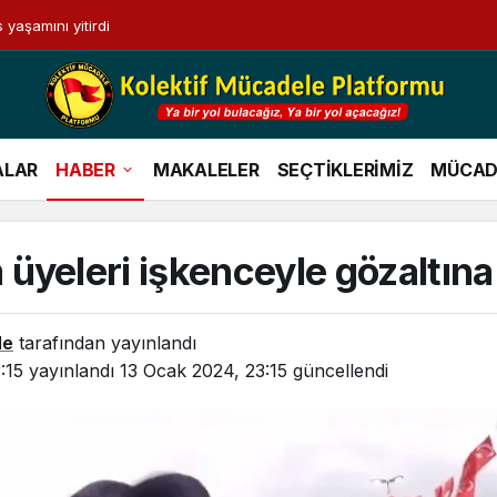
 yaşamını yitirdi
ALAR
HABER
MAKALELER
SEÇTİKLERİMİZ
MÜCAD
üyeleri işkenceyle gözaltına 
le
tarafından yayınlandı
:15
yayınlandı
13 Ocak 2024, 23:15
güncellendi