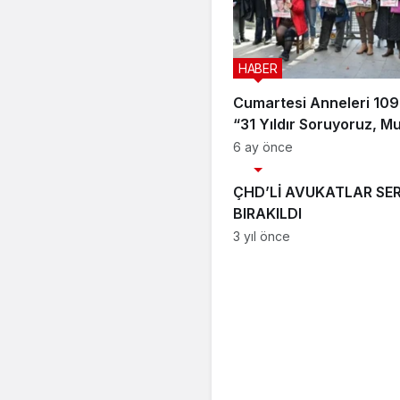
HABER
Cumartesi Anneleri 1091
“31 Yıldır Soruyoruz, M
Yıldız Nerede?”
6 ay önce
HABER
ÇHD’Lİ AVUKATLAR SE
BIRAKILDI
3 yıl önce