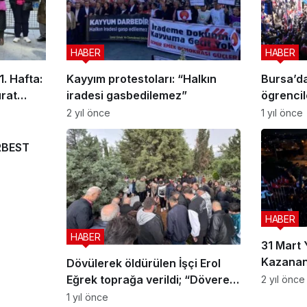
HABER
HABER
. Hafta:
Kayyım protestoları: “Halkın
Bursa’d
urat
iradesi gasbedilemez”
ögrencil
2 yıl önce
1 yıl önce
RBEST
HABER
HABER
31 Mart 
Kazanan
Dövülerek öldürülen İşçi Erol
Eğrek toprağa verildi; “Döverek
2 yıl önce
öldürmüşler… Adalet istiyoruz”
1 yıl önce