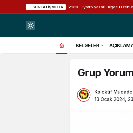
21:13
Tiyatro yazarı Bilgesu Erenus
SON GELIŞMELER
Mod
değiştir
BELGELER
AÇIKLAM
Grup Yorum 
çin.
Kolektif Mücade
13 Ocak 2024, 23
n.
in.