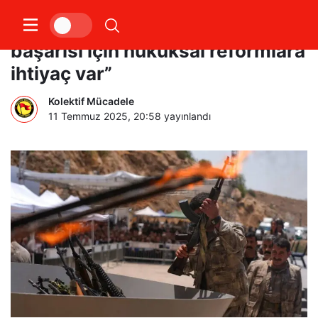
PKK silah bıraktı: “Sürecin
başarısı için hukuksal reformlara
ihtiyaç var”
Kolektif Mücadele
11 Temmuz 2025, 20:58
yayınlandı