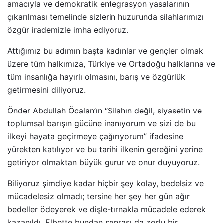
amacıyla ve demokratik entegrasyon yasalarının
çıkarılması temelinde sizlerin huzurunda silahlarımızı
özgür irademizle imha ediyoruz.
Attığımız bu adımın başta kadınlar ve gençler olmak
üzere tüm halkımıza, Türkiye ve Ortadoğu halklarına ve
tüm insanlığa hayırlı olmasını, barış ve özgürlük
getirmesini diliyoruz.
Önder Abdullah Öcalan’ın “Silahın değil, siyasetin ve
toplumsal barışın gücüne inanıyorum ve sizi de bu
ilkeyi hayata geçirmeye çağırıyorum” ifadesine
yürekten katılıyor ve bu tarihi ilkenin gereğini yerine
getiriyor olmaktan büyük gurur ve onur duyuyoruz.
Biliyoruz şimdiye kadar hiçbir şey kolay, bedelsiz ve
mücadelesiz olmadı; tersine her şey her gün ağır
bedeller ödeyerek ve dişle-tırnakla mücadele ederek
kazanıldı. Elbette bundan sonrası da zorlu bir