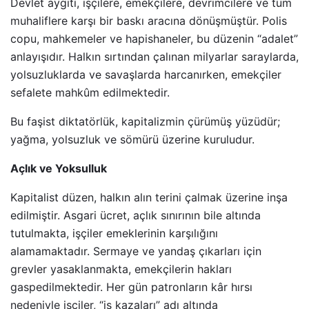
Devlet aygıtı, işçilere, emekçilere, devrimcilere ve tüm
muhaliflere karşı bir baskı aracına dönüşmüştür. Polis
copu, mahkemeler ve hapishaneler, bu düzenin “adalet”
anlayışıdır. Halkın sırtından çalınan milyarlar saraylarda,
yolsuzluklarda ve savaşlarda harcanırken, emekçiler
sefalete mahkûm edilmektedir.
Bu faşist diktatörlük, kapitalizmin çürümüş yüzüdür;
yağma, yolsuzluk ve sömürü üzerine kuruludur.
Açlık ve Yoksulluk
Kapitalist düzen, halkın alın terini çalmak üzerine inşa
edilmiştir. Asgari ücret, açlık sınırının bile altında
tutulmakta, işçiler emeklerinin karşılığını
alamamaktadır. Sermaye ve yandaş çıkarları için
grevler yasaklanmakta, emekçilerin hakları
gaspedilmektedir. Her gün patronların kâr hırsı
nedeniyle işçiler, “iş kazaları” adı altında