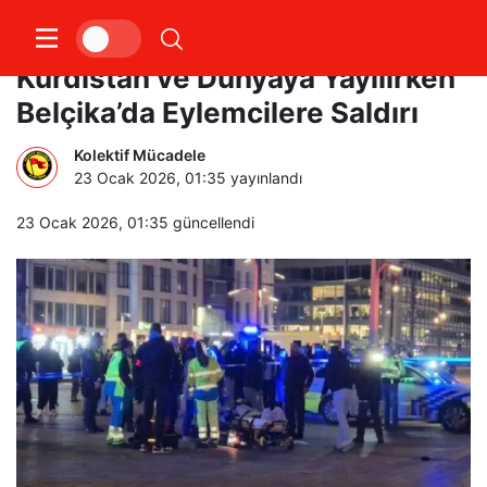
Rojava’yla Dayanışma Dört Parça
Kürdistan ve Dünyaya Yayılırken
Belçika’da Eylemcilere Saldırı
Kolektif Mücadele
23 Ocak 2026, 01:35
yayınlandı
23 Ocak 2026, 01:35
güncellendi