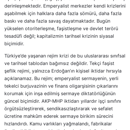
derinleşmektedir. Emperyalist merkezler kendi krizlerini
aşabilmek için halklara daha fazla sömürü, daha fazla
baskı ve daha fazla savaş dayatmaktadır. Bugün
yükselen otoriterleşme, faşistleşme ve devlet terörü
tesadüfi değil; kapitalizmin tarihsel krizinin siyasal
biçimidir.
Türkiye’de yaşanan rejim krizi de bu uluslararası sınıfsal
ve tarihsel tablodan bağımsız değildir. Tekçi faşist
şeflik rejimi, yalnızca Erdoğan’ın kişisel iktidar hırsıyla
açıklanamaz. Bu rejim; emperyalist sermayenin, yerli
tekelci burjuvazinin ve finans oligarşisinin çıkarlarını
korumak için inşa edilmiş sermaye diktatörlüğünün
güncel biçimidir. AKP-MHP iktidarı yıllardır işçi sınıfını
örgütsüzleştirerek, sendikasızlaştırarak ve sefalet
ücretine mahkûm ederek sermaye birikim sürecini
hızlandırdı. Kamu varlıkları yağmalandı, fabrikalar