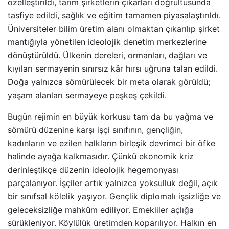
özelleştirildi, tarım şirketlerin çıkarları doğrultusunda
tasfiye edildi, sağlık ve eğitim tamamen piyasalaştırıldı.
Üniversiteler bilim üretim alanı olmaktan çıkarılıp şirket
mantığıyla yönetilen ideolojik denetim merkezlerine
dönüştürüldü. Ülkenin dereleri, ormanları, dağları ve
kıyıları sermayenin sınırsız kâr hırsı uğruna talan edildi.
Doğa yalnızca sömürülecek bir meta olarak görüldü;
yaşam alanları sermayeye peşkeş çekildi.
Bugün rejimin en büyük korkusu tam da bu yağma ve
sömürü düzenine karşı işçi sınıfının, gençliğin,
kadınların ve ezilen halkların birleşik devrimci bir öfke
halinde ayağa kalkmasıdır. Çünkü ekonomik kriz
derinleştikçe düzenin ideolojik hegemonyası
parçalanıyor. İşçiler artık yalnızca yoksulluk değil, açık
bir sınıfsal kölelik yaşıyor. Gençlik diplomalı işsizliğe ve
geleceksizliğe mahkûm ediliyor. Emekliler açlığa
sürükleniyor. Köylülük üretimden koparılıyor. Halkın en