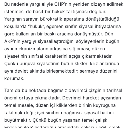
Bu nedenle yargı eliyle CHP’nin yeniden dizayn edilmek
istenmesi de basit bir hukuk tartışması değildir.
Yargının sarayın bürokratik aparatına dönüştürüldüğü
koşullarda “hukuk”, egemen sınıfın siyasal ihtiyaçlarına
göre kullanılan bir baskı aracına dönüşmüştür. Dün
AKP’nin yargıyı siyasallaştırdığını söyleyenlerin bugün
aynı mekanizmaların arkasına sığınması, düzen
siyasetinin sınıfsal karakterini açığa çıkarmaktadır.
Çünkü burjuva siyasetinin bütün klikleri kriz anlarında
aynı devlet aklında birleşmektedir: sermaye düzenini
korumak.
Tam da bu noktada bağımsız devrimci çizginin tarihsel
önemi ortaya çıkmaktadır. Devrimci hareket açısından
temel mesele, düzen içi kliklerden birinin kuyruğuna
takılmak değil; işçi sınıfının bağımsız siyasal hattını
büyütmektir. Çünkü bugün yaşanan temel çelişki
Erdoğan ile Kılıçdaroğlu arasındaki çelişki değil; emek