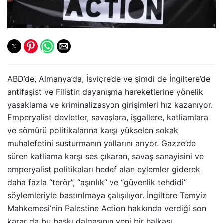
ABD’de, Almanya’da, İsviçre’de ve şimdi de İngiltere’de
antifaşist ve Filistin dayanışma hareketlerine yönelik
yasaklama ve kriminalizasyon girişimleri hız kazanıyor.
Emperyalist devletler, savaşlara, işgallere, katliamlara
ve sömürü politikalarına karşı yükselen sokak
muhalefetini susturmanın yollarını arıyor. Gazze’de
süren katliama karşı ses çıkaran, savaş sanayisini ve
emperyalist politikaları hedef alan eylemler giderek
daha fazla “terör”, “aşırılık” ve “güvenlik tehdidi”
söylemleriyle bastırılmaya çalışılıyor. İngiltere Temyiz
Mahkemesi’nin Palestine Action hakkında verdiği son
karar da bu baskı dalgasının yeni bir halkası.